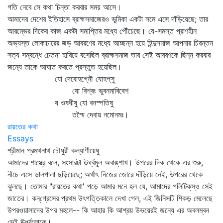
গতি নেবে সে কথা চিন্তা করবার সময় আসে।
আমাদের দেশের ইতিহাসে ব্রাহ্মসমাজেরও ভূমিকা একটা সমে এসে দাঁড়িয়েছে; তার
আরম্ভের দিকের কাজ একটা সমাপ্তির মধ্যে পৌঁচেছে। যে-সমস্ত প্রাণহীন
অভ্যস্ত লোকাচারের জড় আবরণের মধ্যে আচ্ছন্ন হয়ে হিন্দুসমাজ আপনার চিরন্তন
সত্য সম্বন্ধে চেতনা হারিয়ে বসেছিল ব্রাহ্মসমাজ তার সেই আবরণকে ছিন্ন করবার
জন্যে তাকে আঘাত করতে প্রস্তুত হয়েছিল।
যো দেবোহগ্নৌ যোহপ্‌সু
যো বিশ্বং ভুবনমাবিবেশ
য ওষধীষু যো বনস্পতিষু
তস্মৈ দেবায় নমোনমঃ।
রায়তের কথা
Essays
শ্রীমান প্রমথনাথ চৌধুরী কল্যাণীয়েষু
আমাদের শাস্ত্রে বলে, সংসারটা ঊর্ধ্বমূল অবাঙ্‌শাখ। উপরের দিক থেকে এর শুরু,
নীচে এসে ডালপালা ছড়িয়েছে; অর্থাৎ নিজের জোরে দাঁড়িয়ে নেই, উপরের থেকে
ঝুলছে। তোমার "রায়তের কথা' পড়ে আমার মনে হল যে, আমাদের পলিটিক্‌স্‌ও সেই
জাতের। কন্‌গ্রেসের প্রথম উৎপত্তিকালে দেখা গেল, এই জিনিসটি শিকড় মেলেছে
উপরওয়ালাদের উপর মহলে-- কি আহার কি আশ্রয় উভয়েরই জন্যে এর অবলম্বন
সেই ঊর্ধ্বলোকে।