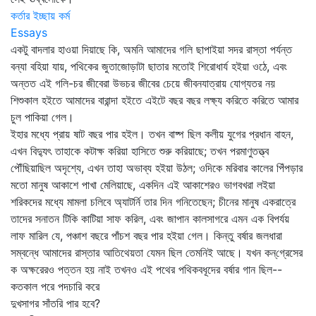
কর্তার ইচ্ছায় কর্ম
Essays
একটু বাদলার হাওয়া দিয়াছে কি, অমনি আমাদের গলি ছাপাইয়া সদর রাস্তা পর্যন্ত
বন্যা বহিয়া যায়, পথিকের জুতাজোড়াটা ছাতার মতোই শিরোধার্য হইয়া ওঠে, এবং
অন্তত এই গলি-চর জীবেরা উভচর জীবের চেয়ে জীবনযাত্রায় যোগ্যতর নয়
শিশুকাল হইতে আমাদের বারান্দা হইতে এইটে বছর বছর লক্ষ্য করিতে করিতে আমার
চুল পাকিয়া গেল।
ইহার মধ্যে প্রায় ষাট বছর পার হইল। তখন বাষ্প ছিল কলীয় যুগের প্রধান বাহন,
এখন বিদ্যুৎ তাহাকে কটাক্ষ করিয়া হাসিতে শুরু করিয়াছে; তখন পরমাণুতত্ত্ব
পৌঁছিয়াছিল অদৃশ্যে, এখন তাহা অভাব্য হইয়া উঠল; ওদিকে মরিবার কালের পিঁপড়ার
মতো মানুষ আকাশে পাখা মেলিয়াছে, একদিন এই আকাশেরও ভাগবখরা লইয়া
শরিকদের মধ্যে মামলা চলিবে অ্যাটর্নি তার দিন গনিতেছেন; চীনের মানুষ একরাত্রে
তাদের সনাতন টিকি কাটিয়া সাফ করিল, এবং জাপান কালসাগরে এমন এক বিপর্যয়
লাফ মারিল যে, পঞ্চাশ বছরে পাঁচশ বছর পার হইয়া গেল। কিন্তু বর্ষার জলধারা
সম্বন্ধে আমাদের রাস্তার আতিথেয়তা যেমন ছিল তেমনিই আছে। যখন কন্‌গ্রেসের
ক অক্ষরেরও পত্তন হয় নাই তখনও এই পথের পথিকবধূদের বর্ষার গান ছিল--
কতকাল পরে পদচারি করে
দুখসাগর সাঁতরি পার হবে?