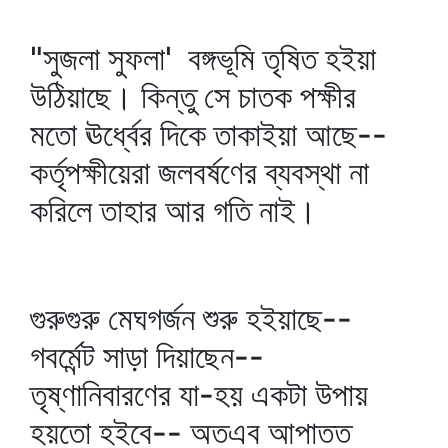
"সুজলা সুফলা' বঙ্গভূমি তৃষিত হইয়া
উঠিয়াছে। কিন্তু সে চাতক পক্ষীর
মতো ঊর্ধ্বের দিকে তাকাইয়া আছে--
কর্তৃপক্ষীয়েরা জলবর্ষণের ব্যবস্থা না
করিলে তাহার আর গতি নাই।
গুরুগুরু মেঘগর্জন শুরু হইয়াছে--
গবর্মেন্ট সাড়া দিয়াছেন--
তৃষ্ণানিবারণের যা-হয় একটা উপায়
হয়তো হইবে-- অতএব আপাতত