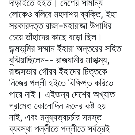
দাঁড়াইতে হইত। দেশের সামান্য
লোকেও বলিবে মহদাশয় ব্যক্তি, ইহা
সরকারদত্ত রাজা-মহারাজা উপাধির
চেয়ে তাঁহাদের কাছে বড়ো ছিল।
জন্মভূমির সম্মান ইঁহারা অন্তরের সহিত
বুঝিয়াছিলেন-- রাজধানীর মাহাত্ম্য,
রাজসভার গৌরব ইঁহাদের চিত্তকে
নিজের পল্লী হইতে বিক্ষিপ্ত করিতে
পারে নাই। এইজন্য দেশের অখ্যাত
গ্রামেও কোনোদিন জলের কষ্ট হয়
নাই, এবং মনুষ্যত্বচর্চার সমস্ত
ব্যবস্থা পল্লীতে পল্লীতে সর্বত্রই