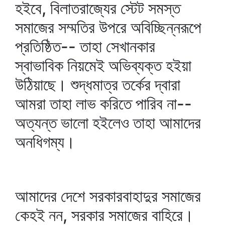
হইবে, বিলাতরাজ্যের স্টেট সমস্ত
সমাজের সম্মতির উপরে অবিচ্ছিন্নরূপে
প্রতিষ্ঠিত-- তাহা সেখানকার
স্বাভাবিক নিয়মেই অভিব্যক্ত হইয়া
উঠিয়াছে। শুদ্ধমাত্র তর্কের দ্বারা
আমরা তাহা লাভ করিতে পারিব না--
অত্যন্ত ভালো হইলেও তাহা আমাদের
অনধিগম্য।
আমাদের দেশে সরকারবাহাদুর সমাজের
কেহই নন, সরকার সমাজের বাহিরে।