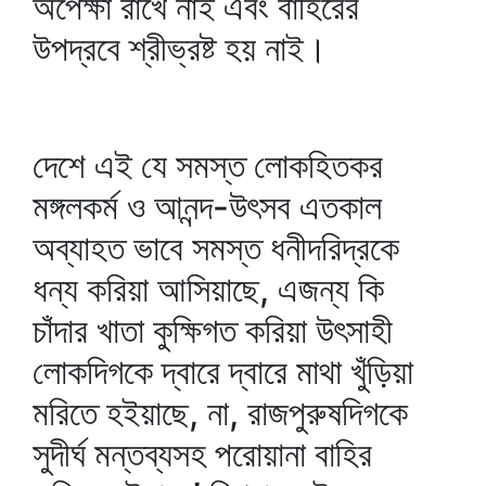
অপেক্ষা রাখে নাই এবং বাহিরের
উপদ্রবে শ্রীভ্রষ্ট হয় নাই।
দেশে এই যে সমস্ত লোকহিতকর
মঙ্গলকর্ম ও আনন্দ-উৎসব এতকাল
অব্যাহত ভাবে সমস্ত ধনীদরিদ্রকে
ধন্য করিয়া আসিয়াছে, এজন্য কি
চাঁদার খাতা কুক্ষিগত করিয়া উৎসাহী
লোকদিগকে দ্বারে দ্বারে মাথা খুঁড়িয়া
মরিতে হইয়াছে, না, রাজপুরুষদিগকে
সুদীর্ঘ মন্তব্যসহ পরোয়ানা বাহির