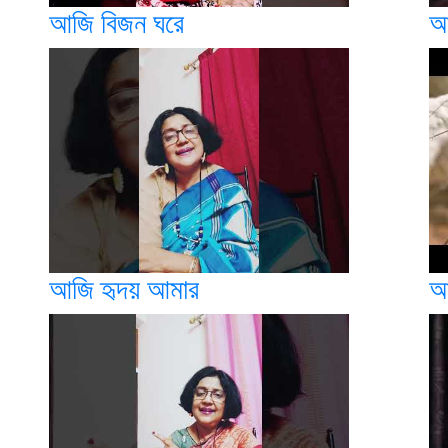
আজি বিজন ঘরে
আ
আজি হৃদয় আমার
আম