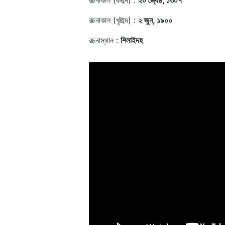
রচনাকাল (বঙ্গাব্দ) :
২০ জ্যৈষ্ঠ, ১৩০৭
রচনাকাল (খৃষ্টাব্দ) :
২ জুন, ১৯০০
রচনাস্থান :
শিলাইদহ