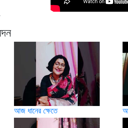
-
েদন
আজ ধানের ক্ষেতে
আ