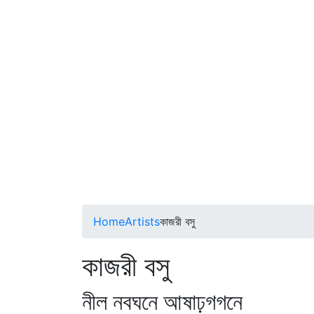
Home
Artists
কাজরী বসু
কাজরী বসু
নীল নবঘনে আষাঢ়গগনে