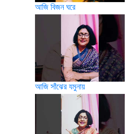
আজি বিজন ঘরে
আজি সাঁঝের যমুনায়