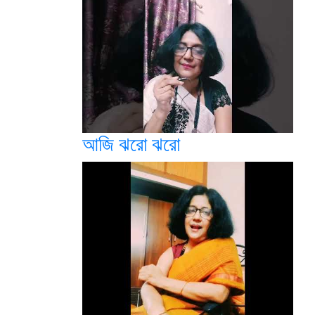
আজি ঝরো ঝরো