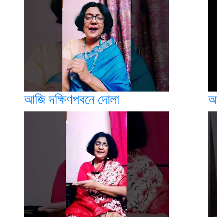
আজি দক্ষিণপবনে দোলা
আ