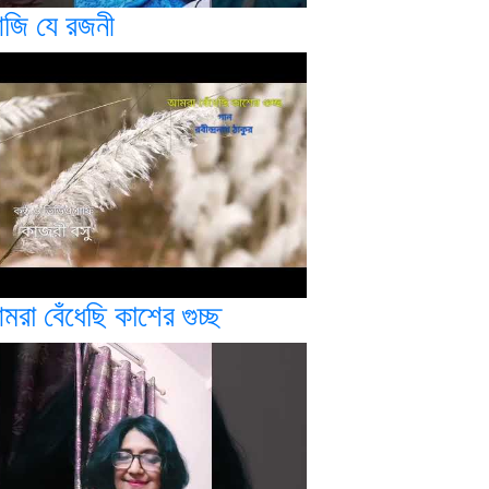
জি যে রজনী
রা বেঁধেছি কাশের গুচ্ছ