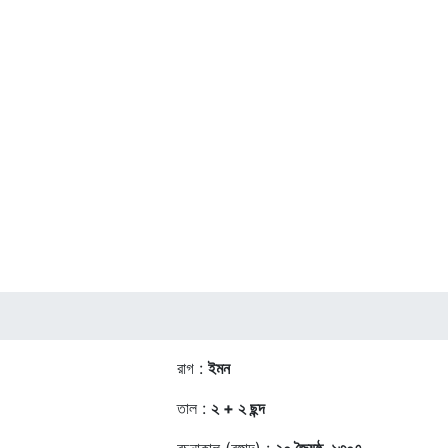
রাগ :
ইমন
তাল :
২ + ২ ছন্দ