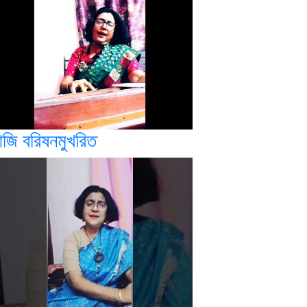
জি বরিষনমুখরিত