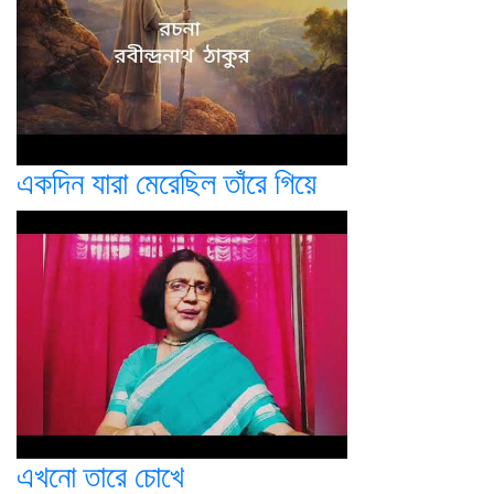
একদিন যারা মেরেছিল তাঁরে গিয়ে
এখনো তারে চোখে