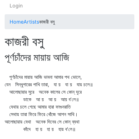
Login
Home
Artists
কাজরী বসু
কাজরী বসু
পূর্ণচাঁদের মায়ায় আজি
পূর্ণচাঁদের মায়ায় আজি ভাবনা আমার পথ ভোলে,
যেন সিন্ধুপারের পাখি তারা, যা য় যা য় যায় চলে॥
আলোছায়ার সুরে অনেক কালের সে কোন্‌ দূরে
ডাকে আ য় আ য় আয় ব'লে॥
যেথায় চলে গেছে আমার হারা ফাগুনরাতি
সেথায় তারা ফিরে ফিরে খোঁজে আপন সাথি।
আলোছায়ায় যেথা অনেক দিনের সে কোন্‌ ব্যথা
কাঁদে হা য় হা য় হায় ব'লে॥