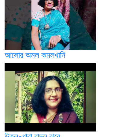
আলোর অমল কমলখানি
উতল-ধারা বাদল ঝরে