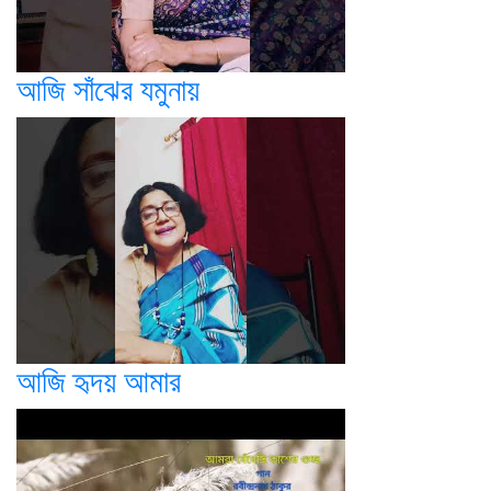
আজি সাঁঝের যমুনায়
আজি হৃদয় আমার