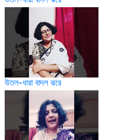
উতল-ধারা বাদল ঝরে