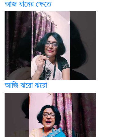
আজ ধানের ক্ষেতে
আজি ঝরো ঝরো