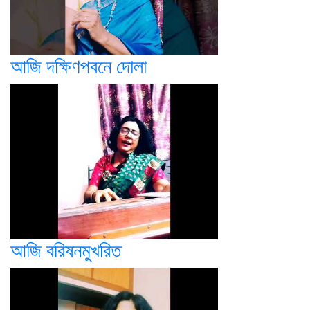
আজি দক্ষিণপবনে দোলা
আজি বরিষনমুখরিত