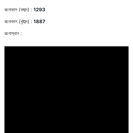
রচনাকাল (বঙ্গাব্দ) :
1293
রচনাকাল (খৃষ্টাব্দ) :
1887
রচনাস্থান :