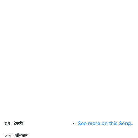
রাগ :
ভৈরবী
See more on this Song..
তাল :
ঝাঁপতাল