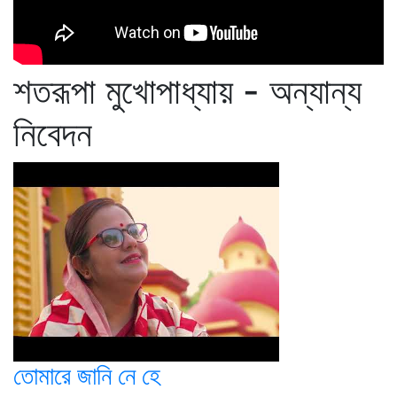
শতরূপা মুখোপাধ্যায় - অন্যান্য
নিবেদন
তোমারে জানি নে হে