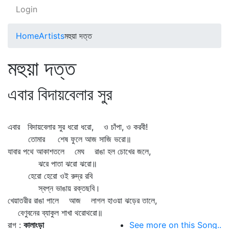
Login
Home
Artists
মহুয়া দত্ত
মহুয়া দত্ত
এবার বিদায়বেলার সুর
এবার বিদায়বেলার সুর ধরো ধরো, ও চাঁপা, ও করবী!
তোমার শেষ ফুলে আজ সাজি ভরো॥
যাবার পথে আকাশতলে মেঘ রাঙা হল চোখের জলে,
ঝরে পাতা ঝরো ঝরো॥
হেরো হেরো ওই রুদ্র রবি
স্বপ্ন ভাঙায় রক্তছবি।
খেয়াতরীর রাঙা পালে আজ লাগল হাওয়া ঝড়ের তালে,
বেণুবনের ব্যাকুল শাখা থরোথরো॥
রাগ :
কালাংড়া
See more on this Song..