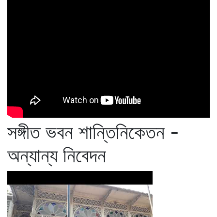
সঙ্গীত ভবন শান্তিনিকেতন -
অন্যান্য নিবেদন