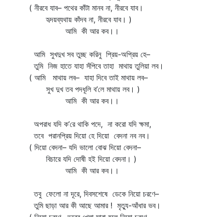
( নীরবে যাব– পথের কাঁটা মানব না, নীরবে যাব।
হৃদয়ব্যথায় কাঁদব না, নীরবে যাব। )
আমি কী আর কব।।
আমি সুখদুখ সব তুচ্ছ করিনু প্রিয়-অপ্রিয় হে–
তুমি নিজ হাতে যাহা সঁপিবে তাহা মাথায় তুলিয়া লব।
( আমি মাথায় লব– যাহা দিবে তাই মাথায় লব–
সুখ দুখ তব পদধূলি ব’লে মাথায় লব। )
আমি কী আর কব।।
অপরাধ যদি ক’রে থাকি পদে, না করো যদি ক্ষমা,
তবে পরানপ্রিয় দিয়ো হে দিয়ো বেদনা নব নব।
( দিয়ো বেদনা– যদি ভালো বোঝ দিয়ো বেদনা–
বিচারে যদি দোষী হই দিয়ো বেদনা। )
আমি কী আর কব।।
তবু ফেলো না দূরে, দিবসশেষে ডেকে নিয়ো চরণে–
তুমি ছাড়া আর কী আছে আমার ! মৃত্যু-আঁধার ভব।