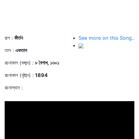
রাগ :
কীর্তন
See more on this Song..
তাল :
একতাল
রচনাকাল (বঙ্গাব্দ) :
৮ বৈশাখ, ১৩০১
রচনাকাল (খৃষ্টাব্দ) :
1894
রচনাস্থান :