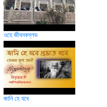
ওহে জীবনবল্লভ
জানি হে যবে