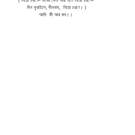
( নিয়ো চরণে– ভবের খেলা সারা হলে নিয়ো চরণে–
দিন ফুরাইলে, দীননাথ, নিয়ো চরণে। )
আমি কী আর কব।।