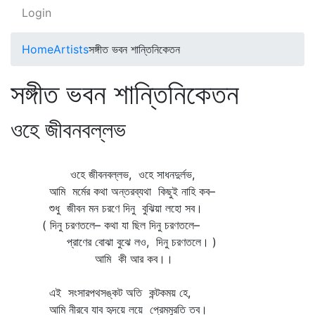
Login
Home
Artists
সঙ্গীত ভবন শান্তিনিকেতন
সঙ্গীত ভবন শান্তিনিকেতন
ওহে জীবনবল্লভ
ওহে জীবনবল্লভ, ওহে সাধনদুর্লভ,
আমি মর্মের কথা অন্তরব্যথা কিছুই নাহি কব–
শুধু জীবন মন চরণে দিনু বুঝিয়া লহো সব।
( দিনু চরণতলে– কথা যা ছিল দিনু চরণতলে–
প্রাণের বোঝা বুঝে লও, দিনু চরণতলে। )
আমি কী আর কব।।
এই সংসারপথসঙ্কট অতি কন্টকময় হে,
আমি নীরবে যাব হৃদয়ে লয়ে প্রেমমুরতি তব।