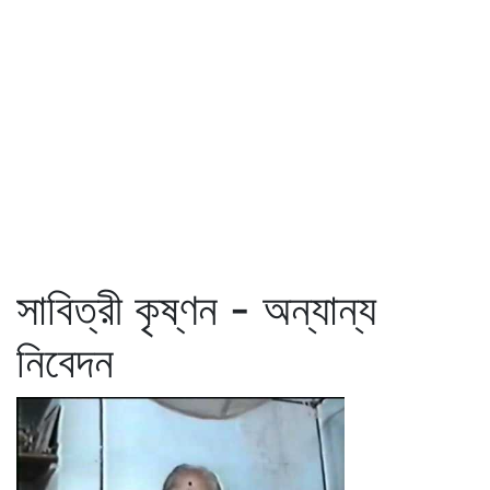
সাবিত্রী কৃষ্ণন - অন্যান্য
নিবেদন