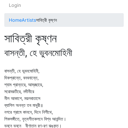
Login
Home
Artists
সাবিত্রী কৃষ্ণন
সাবিত্রী কৃষ্ণন
বাসন্তী, হে ভুবনমোহিনী
বাসন্তী, হে ভুবনমোহিনী,
দিকপ্রান্তে, বনবনান্তে,
শ্যাম প্রান্তরে, আম্রছায়ে,
সরোবরতীরে, নদীনীরে
নীল আকাশে, ময়লবাতাসে
ব্যাপিল অনন্ত তব মাধুরী॥
নগরে গ্রামে কাননে, দিনে নিশীথে,
পিকসঙ্গীতে, নৃত্যগীতকলনে বিশ্ব আনন্দিত।
ভবনে ভবনে বীণাতান রণ-রণ ঝঙ্কৃত।