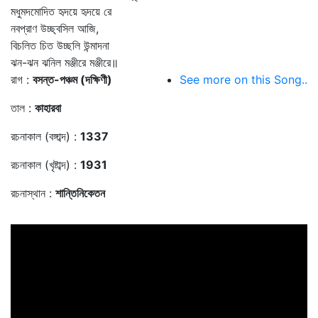
মধুমদমোদিত হৃদয়ে হৃদয়ে রে
নবপ্রাণ উচ্ছ্বসিল আজি,
বিচলিত চিত উচ্ছলি উন্মাদনা
ঝন-ঝন ঝনিল মঞ্জীরে মঞ্জীরে॥
রাগ :
বসন্ত-পঞ্চম (দক্ষিণী)
See more on this Song..
তাল :
কাহারবা
রচনাকাল (বঙ্গাব্দ) :
1337
রচনাকাল (খৃষ্টাব্দ) :
1931
রচনাস্থান :
শান্তিনিকেতন