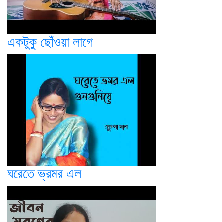
একটুকু ছোঁওয়া লাগে
ঘরেতে ভ্রমর এল