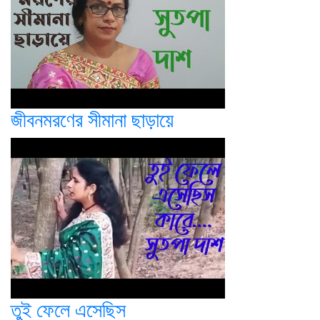
জীবনমরণের সীমানা ছাড়ায়ে
তুই ফেলে এসেছিস