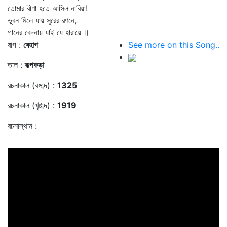
তোমার বীণা হতে আসিল নাবিয়া!
ভুবন মিলে যায় সুরের রণনে,
গানের বেদনায় যাই যে হারায়ে ॥
রাগ :
বেহাগ
See more on this Song..
তাল :
রূপকড়া
রচনাকাল (বঙ্গাব্দ) :
1325
রচনাকাল (খৃষ্টাব্দ) :
1919
রচনাস্থান :