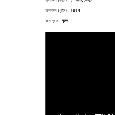
রচনাকাল (বঙ্গাব্দ) :
১০ ভাদ্র, ১৩২১
রচনাকাল (খৃষ্টাব্দ) :
1914
রচনাস্থান :
সুরুল