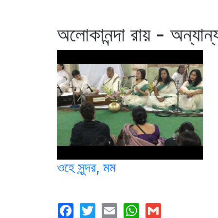
অলোকানন্দা রায় - অন্যান
ওহে সুন্দর, মম