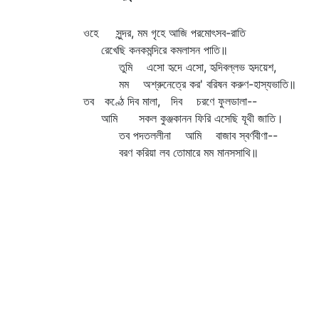
ওহে সুন্দর, মম গৃহে আজি পরমোৎসব-রাতি
রেখেছি কনকমন্দিরে কমলাসন পাতি॥
তুমি এসো হৃদে এসো, হৃদিবল্লভ হৃদয়েশ,
মম অশ্রুনেত্রে কর' বরিষন করুণ-হাস্যভাতি॥
তব কণ্ঠে দিব মালা, দিব চরণে ফুলডালা--
আমি সকল কুঞ্জকানন ফিরি এসেছি যূথী জাতি।
তব পদতললীনা আমি বাজাব স্বর্ণবীণা--
বরণ করিয়া লব তোমারে মম মানসসাথি॥