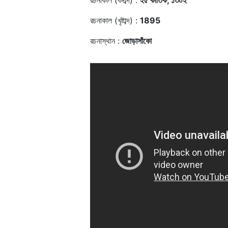
রচনাকাল (বঙ্গাব্দ) :
২৫ কার্তিক, ১৩০২
রচনাকাল (খৃষ্টাব্দ) :
1895
রচনাস্থান :
জোড়াসাঁকো