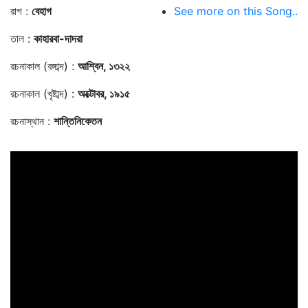
রাগ :
বেহাগ
See more on this Song..
তাল :
কাহারবা-দাদরা
রচনাকাল (বঙ্গাব্দ) :
আশ্বিন, ১৩২২
রচনাকাল (খৃষ্টাব্দ) :
অক্টোবর, ১৯১৫
রচনাস্থান :
শান্তিনিকেতন