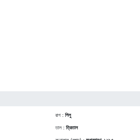
রাগ :
পিলু
তাল :
ত্রিতাল