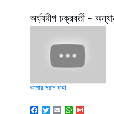
অর্ঘ্যদীপ চক্রবর্তী - অন্য
আমার পরান যাহা