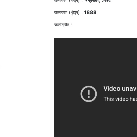
রচনাকাল (বঙ্গাব্দ) :
অগ্রহায়ণ, ১২৯৫
রচনাকাল (খৃষ্টাব্দ) :
1888
রচনাস্থান :
॥