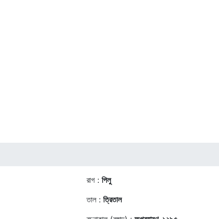
রাগ :
পিলু
তাল :
ত্রিতাল