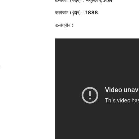
রচনাকাল (বঙ্গাব্দ) :
অগ্রহায়ণ, ১২৯৫
রচনাকাল (খৃষ্টাব্দ) :
1888
রচনাস্থান :
॥