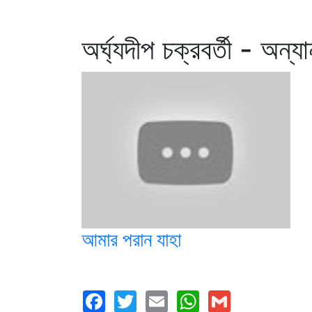
অর্ঘ্যদীপ চক্রবর্তী - অন্য
আমার পরান যাহা