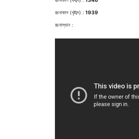
রচনাকাল (বঙ্গাব্দ) :
1346
রচনাকাল (খৃষ্টাব্দ) :
1939
রচনাস্থান :