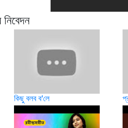
য নিবেদন
কিছু বলব ব'লে
প