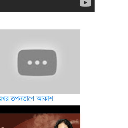
্রখর তপনতাপে আকাশ