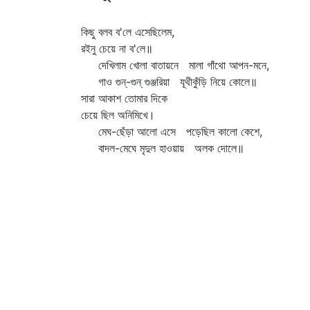
কিছু বলব ব'লে এসেছিলেম,
রইনু চেয়ে না ব'লে॥
দেখিলাম খোলা বাতায়নে মালা গাঁথো আপন-মনে,
গাও গুন্‌-গুন্‌ গুঞ্জরিয়া যূথীকুঁড়ি নিয়ে কোলে॥
সারা আকাশ তোমার দিকে
চেয়ে ছিল অনিমিখে।
মেঘ-ছেঁড়া আলো এসে পড়েছিল কালো কেশে,
বাদল-মেঘে মৃদুল হাওয়ায় অলক দোলে॥