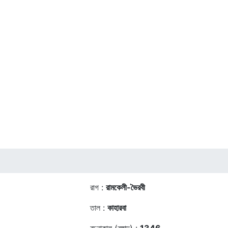
রাগ :
রামকেলী-ভৈরবী
তাল :
কাহারবা