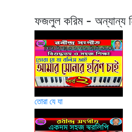
ফজলুল করিম - অন্যান্য 
তোরা যে যা