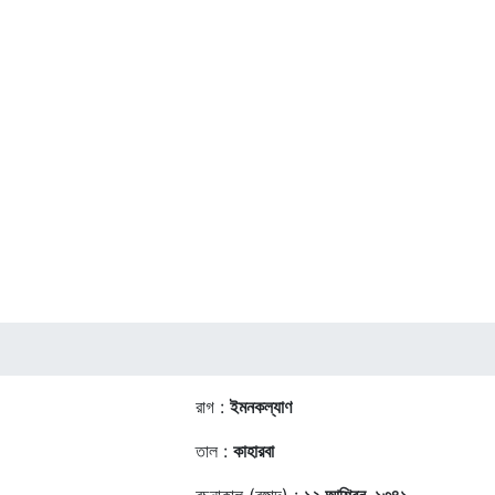
রাগ :
ইমনকল্যাণ
তাল :
কাহারবা