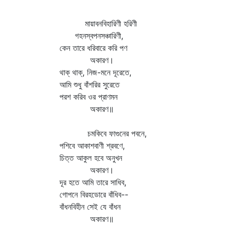
মায়াবনবিহারিণী হরিণী
গহনস্বপনসঞ্চারিণী,
কেন তারে ধরিবারে করি পণ
অকারণ।
থাক্‌ থাক্‌, নিজ-মনে দূরেতে,
আমি শুধু বাঁশরির সুরেতে
পরশ করিব ওর প্রাণমন
অকারণ॥
চমকিবে ফাগুনের পবনে,
পশিবে আকাশবাণী শ্রবণে,
চিত্ত আকুল হবে অনুখন
অকারণ।
দূর হতে আমি তারে সাধিব,
গোপনে বিরহডোরে বাঁধিব--
বাঁধনবিহীন সেই যে বাঁধন
অকারণ॥