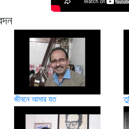
বেদন
জীবনে আমার যত
তু