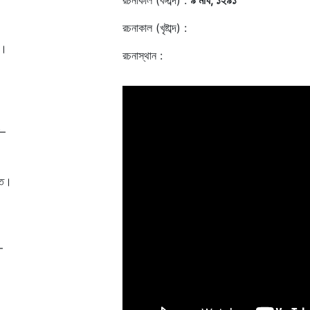
রচনাকাল (বঙ্গাব্দ) :
৯ মাঘ, ১২৯১
রচনাকাল (খৃষ্টাব্দ) :
া।
রচনাস্থান :
ে
া–
তে।
–