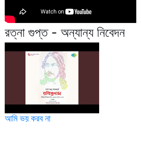
রত্না গুপ্ত - অন্যান্য নিবেদন
আমি ভয় করব না