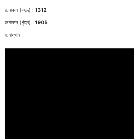
রচনাকাল (বঙ্গাব্দ) :
1312
রচনাকাল (খৃষ্টাব্দ) :
1905
রচনাস্থান :