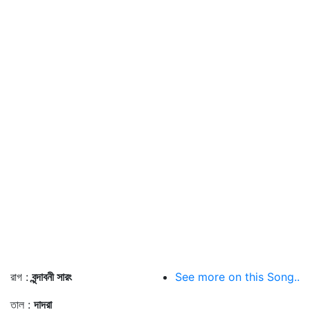
রাগ :
বৃন্দাবনী সারং
See more on this Song..
তাল :
দাদরা