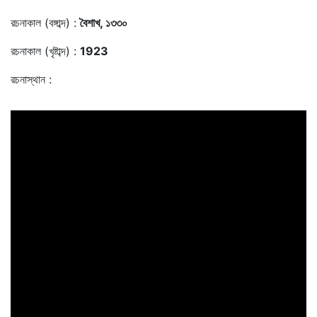
রচনাকাল (বঙ্গাব্দ) :
বৈশাখ, ১৩৩০
রচনাকাল (খৃষ্টাব্দ) :
1923
রচনাস্থান :