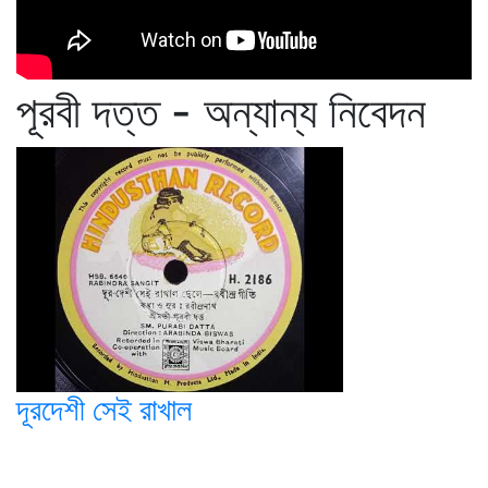
পূরবী দত্ত - অন্যান্য নিবেদন
দূরদেশী সেই রাখাল