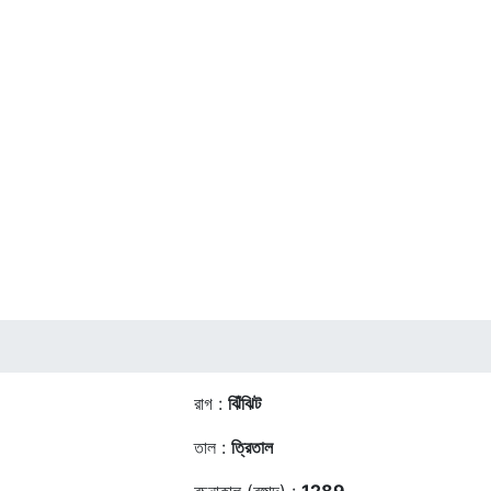
রাগ :
ঝিঁঝিট
তাল :
ত্রিতাল