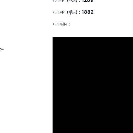
রচনাকাল (বঙ্গাব্দ) :
1289
রচনাকাল (খৃষ্টাব্দ) :
1882
রচনাস্থান :
ব–