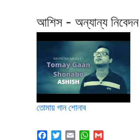
আশিস - অন্যান্য নিবেদন
তোমায় গান শোনাব