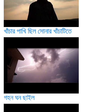
খাঁচার পাখি ছিল সোনার খাঁচাটিতে
গহন ঘন ছাইল