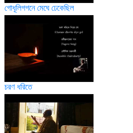
গোধূলিগগনে মেঘে ঢেকেছিল
চরণ ধরিতে