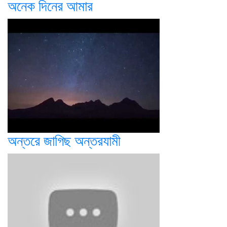
অনেক দিনের আমার
অন্তরে জাগিছ অন্তরযামী