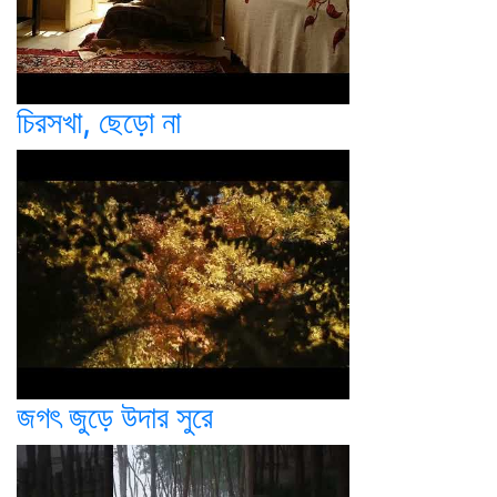
চিরসখা, ছেড়ো না
জগৎ জুড়ে উদার সুরে