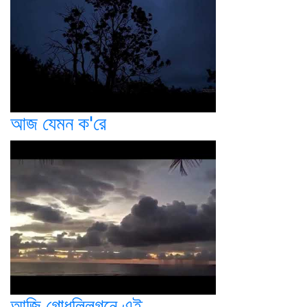
আজ যেমন ক'রে
আজি গোধূলিলগনে এই