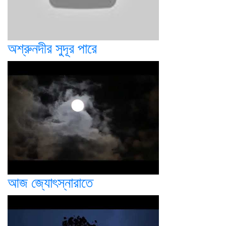
অশ্রুনদীর সুদূর পারে
আজ জ্যোৎস্নারাতে