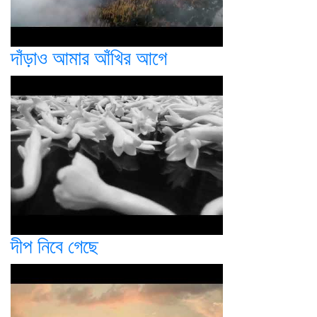
দাঁড়াও আমার আঁখির আগে
দীপ নিবে গেছে