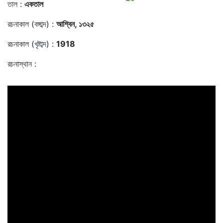
তাল :
একতাল
রচনাকাল (বঙ্গাব্দ) :
আশ্বিন, ১৩২৫
রচনাকাল (খৃষ্টাব্দ) :
1918
রচনাস্থান :