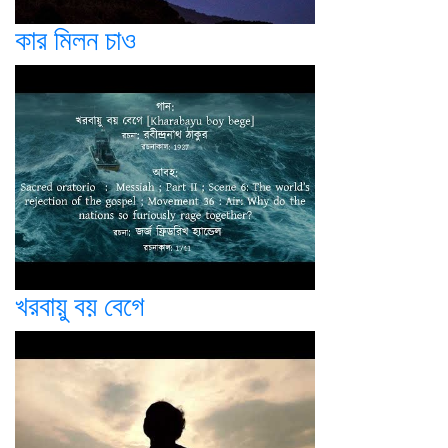
কার মিলন চাও
খরবায়ু বয় বেগে