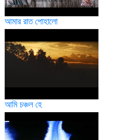
আমার রাত পোহালো
আমি চঞ্চল হে