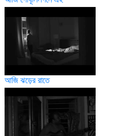
আজি ঝড়ের রাতে