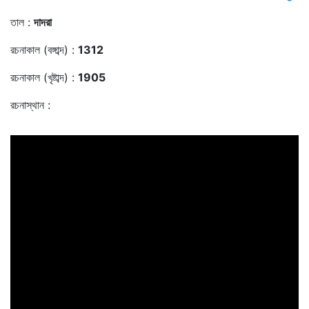
তাল :
দাদরা
রচনাকাল (বঙ্গাব্দ) :
1312
রচনাকাল (খৃষ্টাব্দ) :
1905
রচনাস্থান :