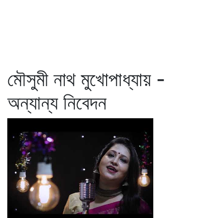
মৌসুমী নাথ মুখোপাধ্যায় -
অন্যান্য নিবেদন