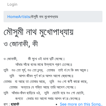
Login
Home
Artists
মৌসুমী নাথ মুখোপাধ্যায়
মৌসুমী নাথ মুখোপাধ্যায়
ও জোনাকী, কী
ও জোনাকী, কী সুখে ওই ডানা দুটি মেলেছ।
আঁধার সাঁঝে বনের মাঝে উল্লাসে প্রাণ ঢেলেছ॥
তুমি নও তো সূর্য, নও তো চন্দ্র, তোমার তাই ব'লে কি কম আনন্দ।
তুমি আপন জীবন পূর্ণ ক'রে আপন আলো জ্বেলেছ॥
তোমার যা আছে তা তোমার আছে, তুমি নও গো ঋণী কারো কাছে,
তোমার অন্তরে যে শক্তি আছে তারি আদেশ পেলেছ।
তুমি আঁধার-বাঁধন ছাড়িয়ে ওঠ, তুমি ছোটো হয়ে নও গো ছোটো,
জগতে যেথায় যত আলো সবায় আপন ক'রে ফেলেছ॥
রাগ :
ছায়ানট
See more on this Song..