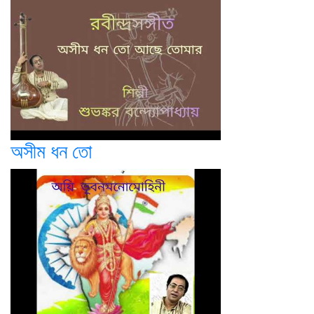
অসীম ধন তো