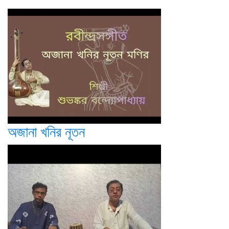
অজানা খনির নূতন