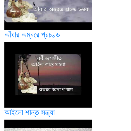
আঁধার অম্বরে প্রচণ্ড
আইলো শান্ত সন্ধ্যা