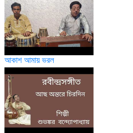
আকাশ আমায় ভরল