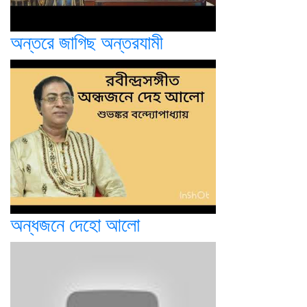
অন্তরে জাগিছ অন্তরযামী
অন্ধজনে দেহো আলো