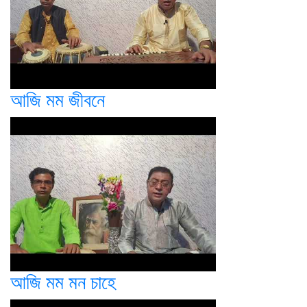
আজি মম জীবনে
আজি মম মন চাহে