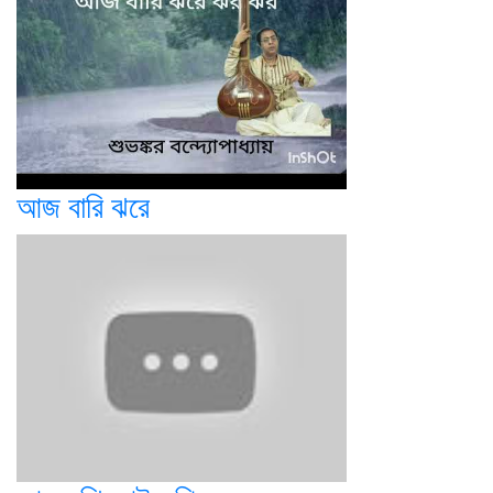
আজ বারি ঝরে