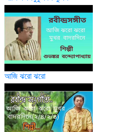
আজি ঝরো ঝরো