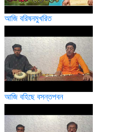
আজি বরিষনমুখরিত
আজি বহিছে বসন্তপবন