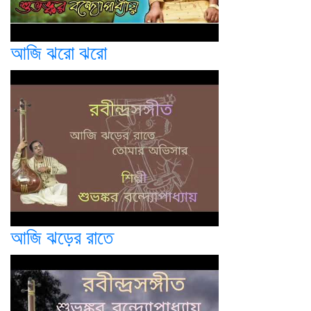
আজি ঝরো ঝরো
আজি ঝড়ের রাতে