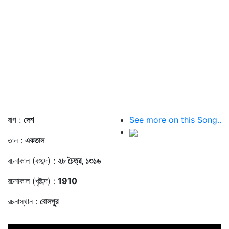
রাগ :
দেশ
See more on this Song..
তাল :
একতাল
রচনাকাল (বঙ্গাব্দ) :
২৮ চৈত্র, ১৩১৬
রচনাকাল (খৃষ্টাব্দ) :
1910
রচনাস্থান :
বোলপুর