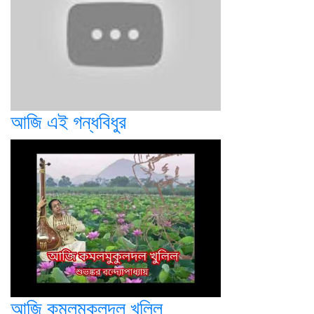
আজি এই গন্ধবিধুর
আজি কমলমুকুলদল খুলিল