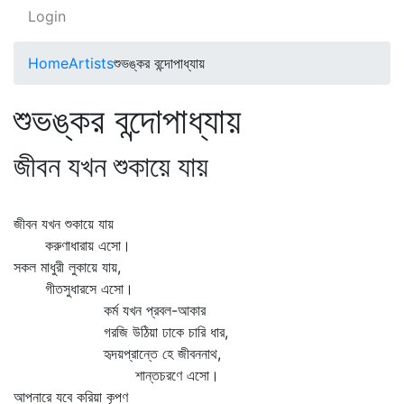
Login
Home
Artists
শুভঙ্কর বন্দোপাধ্যায়
শুভঙ্কর বন্দোপাধ্যায়
জীবন যখন শুকায়ে যায়
জীবন যখন শুকায়ে যায়
করুণাধারায় এসো।
সকল মাধুরী লুকায়ে যায়,
গীতসুধারসে এসো।
কর্ম যখন প্রবল-আকার
গরজি উঠিয়া ঢাকে চারি ধার,
হৃদয়প্রান্তে হে জীবননাথ,
শান্তচরণে এসো।
আপনারে যবে করিয়া কৃপণ