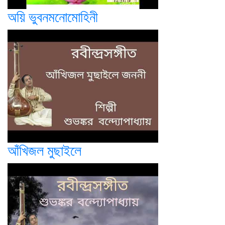
অয়ি ভুবনমনোমোহিনী
আঁখিজল মুছাইলে