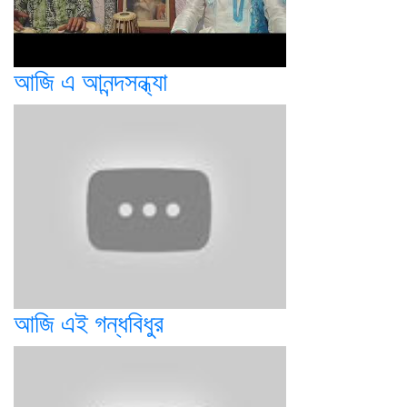
আজি এ আনন্দসন্ধ্যা
আজি এই গন্ধবিধুর