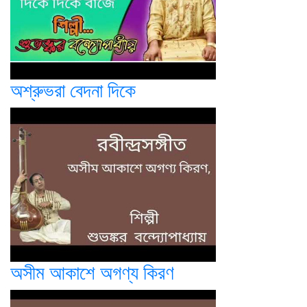
অশ্রুভরা বেদনা দিকে
অসীম আকাশে অগণ্য কিরণ