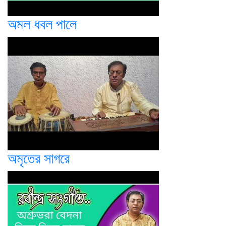
অমল ধবল পালে
অমৃতের সাগরে