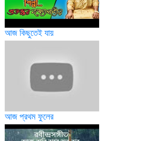
আজ কিছুতেই যায়
আজ প্রথম ফুলের