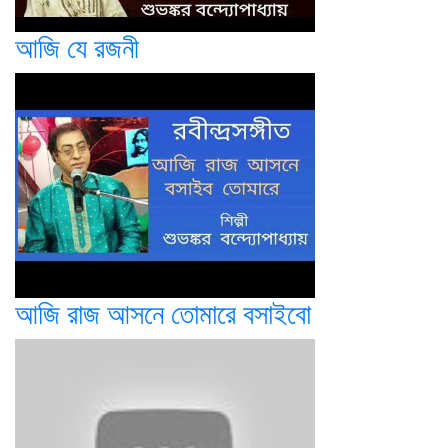
আজি যে রজনী
আজি রাজ আসনে তোমারে বসাইবো