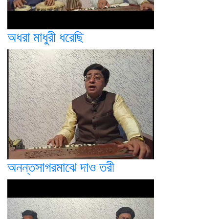
অধরা মাধুরী ধরেছি
অনন্তসাগরমাঝে দাও তরী