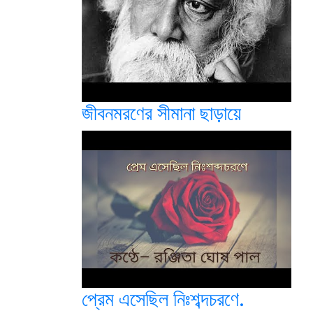
জীবনমরণের সীমানা ছাড়ায়ে
প্রেম এসেছিল নিঃশব্দচরণে.