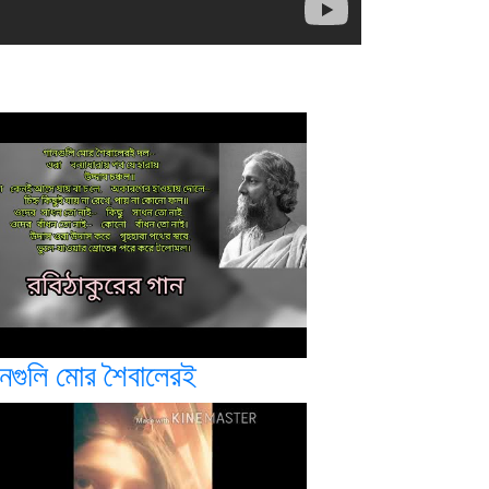
ানগুলি মোর শৈবালেরই