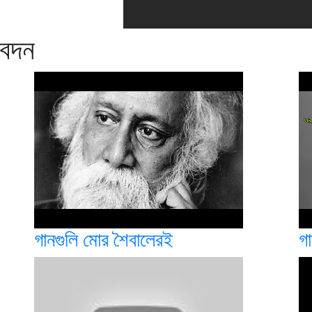
বেদন
গানগুলি মোর শৈবালেরই
গ