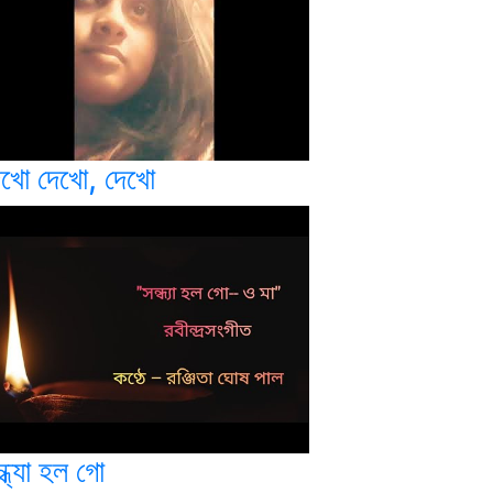
েখো দেখো, দেখো
্ধ্যা হল গো