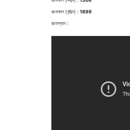
রচনাকাল (বঙ্গাব্দ) :
1306
রচনাকাল (খৃষ্টাব্দ) :
1899
রচনাস্থান :