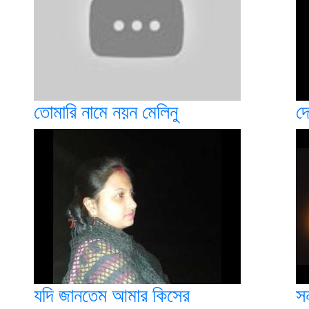
তোমারি নামে নয়ন মেলিনু
দ
যদি জানতেম আমার কিসের
সন