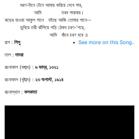
মরণ-টানে টেনে আমায় করিয়ে দেবে পার,
আমি তরব পারাবার।
ঝড়ের হাওয়া আকুল গানে বইছে আজি তোমার পানে--
ডুবিয়ে তরী ঝাঁপিয়ে পড়ি ঠেকব চরণ-'পরে,
আমি বাঁচব চরণ ধরে ॥
রাগ :
পিলু
See more on this Song..
তাল :
দাদরা
রচনাকাল (বঙ্গাব্দ) :
৬ ভাদ্র, ১৩২১
রচনাকাল (খৃষ্টাব্দ) :
২৩ অগাস্ট, ১৯১৪
রচনাস্থান :
কলকাতা