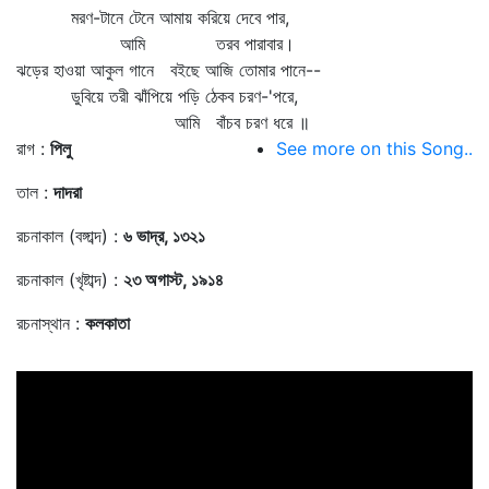
মরণ-টানে টেনে আমায় করিয়ে দেবে পার,
আমি তরব পারাবার।
ঝড়ের হাওয়া আকুল গানে বইছে আজি তোমার পানে--
ডুবিয়ে তরী ঝাঁপিয়ে পড়ি ঠেকব চরণ-'পরে,
আমি বাঁচব চরণ ধরে ॥
রাগ :
পিলু
See more on this Song..
তাল :
দাদরা
রচনাকাল (বঙ্গাব্দ) :
৬ ভাদ্র, ১৩২১
রচনাকাল (খৃষ্টাব্দ) :
২৩ অগাস্ট, ১৯১৪
রচনাস্থান :
কলকাতা