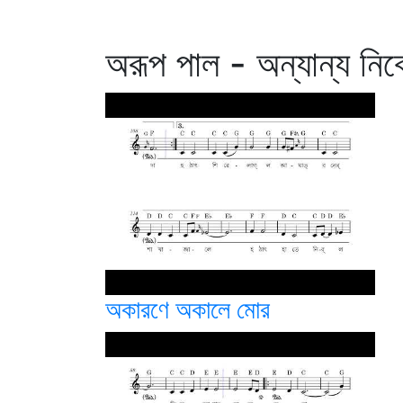
অরূপ পাল - অন্যান্য নিব
অকারণে অকালে মোর