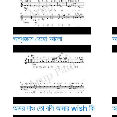
অন্ধজনে দেহো আলো
অ
অভয় দাও তো বলি আমার wish কি
অ