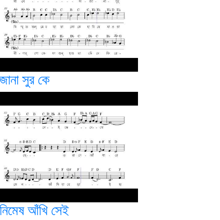
জানা সুর কে
নিমেষ আঁখি সেই