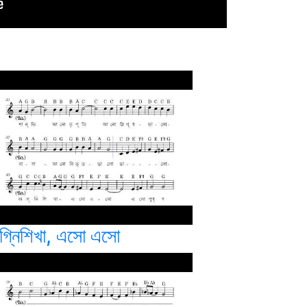
গ্নিশিখা, এসো এসো