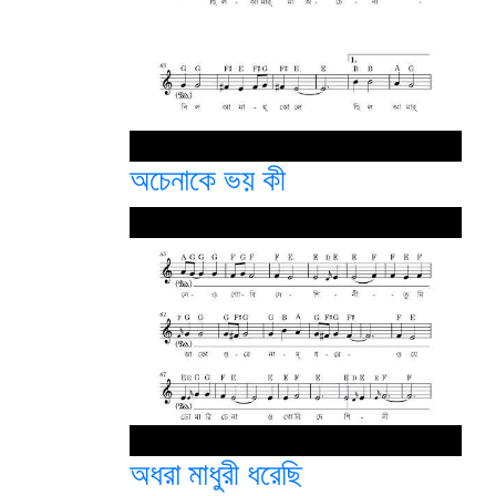
অচেনাকে ভয় কী
অধরা মাধুরী ধরেছি