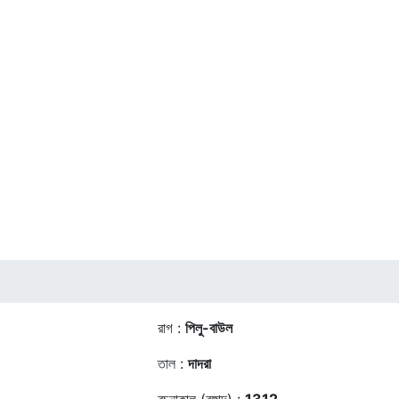
রাগ :
পিলু-বাউল
তাল :
দাদরা