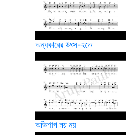
অন্ধকারের উৎস-হতে
অভিশাপ নয় নয়