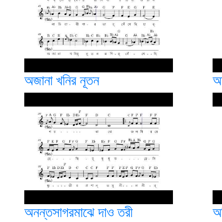
অজানা খনির নূতন
অ
অনন্তসাগরমাঝে দাও তরী
অ