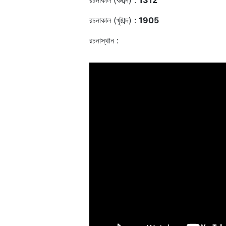
রচনাকাল (বঙ্গাব্দ) :
1312
রচনাকাল (খৃষ্টাব্দ) :
1905
রচনাস্থান :