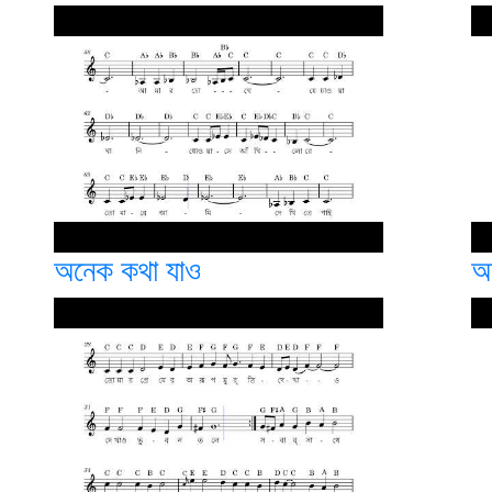
অনেক কথা যাও
অ