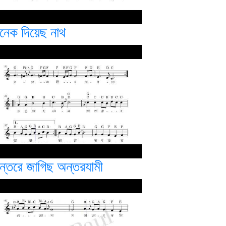
নেক দিয়েছ নাথ
ন্তরে জাগিছ অন্তরযামী