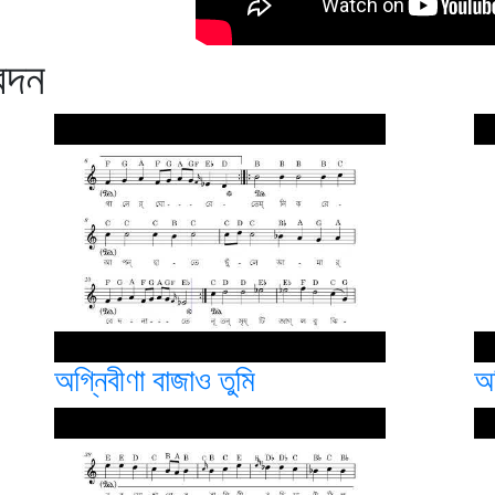
েদন
অগ্নিবীণা বাজাও তুমি
অ