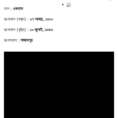
তাল :
একতাল
রচনাকাল (বঙ্গাব্দ) :
২৭ আষাঢ়, ১৩০০
রচনাকাল (খৃষ্টাব্দ) :
১০ জুলাই, ১৮৯৩
রচনাস্থান :
সাজাদপুর