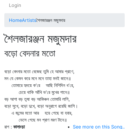
Login
Home
Artists
শৈলজারঞ্জন মজুমদার
শৈলজারঞ্জন মজুমদার
বড়ো বেদনার মতো
বড়ো বেদনার মতো বেজেছ তুমি হে আমার প্রাণে,
মন যে কেমন করে মনে মনে তাহা মনই জানে॥
তোমারে হৃদয়ে ক'রে আছি নিশিদিন ধ'রে,
চেয়ে থাকি আঁখি ভ'রে মুখের পানে॥
বড় আশা বড় তৃষা বড় আকিঞ্চন তোমারি লাগি,
বড়ো সুখে, বড়ো দুখে, বড়ো অনুরাগে রয়েছি জাগি।
এ জন্মের মতো আর হয়ে গেছে যা হবার,
ভেসে গেছে মন প্রাণ মরণ টানে॥
রাগ :
কালাংড়া
See more on this Song..