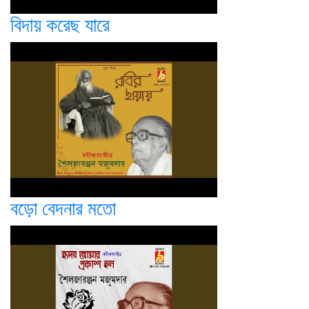
বিদায় করেছ যারে
বড়ো বেদনার মতো