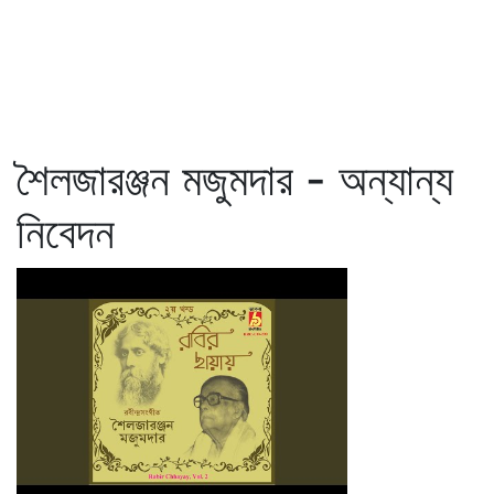
শৈলজারঞ্জন মজুমদার - অন্যান্য
নিবেদন