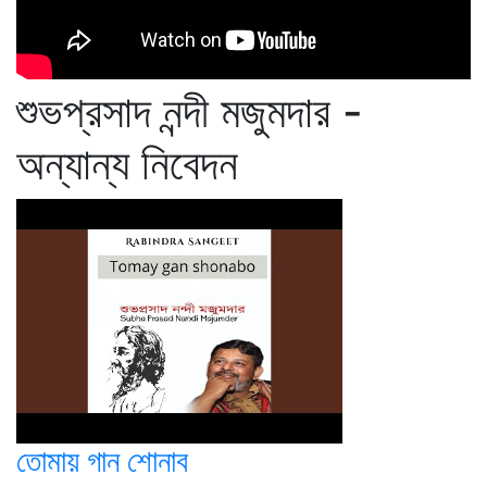
শুভপ্রসাদ নন্দী মজুমদার -
অন্যান্য নিবেদন
তোমায় গান শোনাব