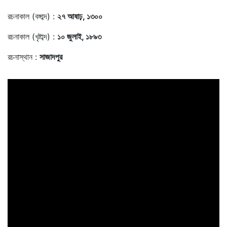
রচনাকাল (বঙ্গাব্দ) :
২৭ আষাঢ়, ১৩০০
রচনাকাল (খৃষ্টাব্দ) :
১০ জুলাই, ১৮৯৩
রচনাস্থান :
সাজাদপুর