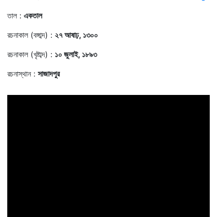
তাল :
একতাল
রচনাকাল (বঙ্গাব্দ) :
২৭ আষাঢ়, ১৩০০
রচনাকাল (খৃষ্টাব্দ) :
১০ জুলাই, ১৮৯৩
রচনাস্থান :
সাজাদপুর