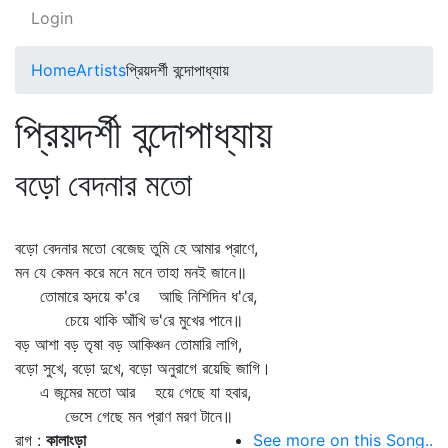
Login
Home
Artists
প্রিয়দর্শী বন্দোপাধ্যায়
প্রিয়দর্শী বন্দোপাধ্যায়
বড়ো বেদনার মতো
বড়ো বেদনার মতো বেজেছ তুমি হে আমার প্রাণে,
মন যে কেমন করে মনে মনে তাহা মনই জানে॥
তোমারে হৃদয়ে ক'রে আছি নিশিদিন ধ'রে,
চেয়ে থাকি আঁখি ভ'রে মুখের পানে॥
বড় আশা বড় তৃষা বড় আকিঞ্চন তোমারি লাগি,
বড়ো সুখে, বড়ো দুখে, বড়ো অনুরাগে রয়েছি জাগি।
এ জন্মের মতো আর হয়ে গেছে যা হবার,
ভেসে গেছে মন প্রাণ মরণ টানে॥
রাগ :
কালাংড়া
See more on this Song..