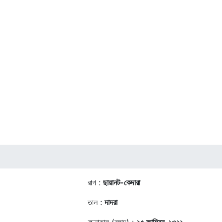
রাগ :
ছায়ানট-কেদারা
তাল :
দাদরা