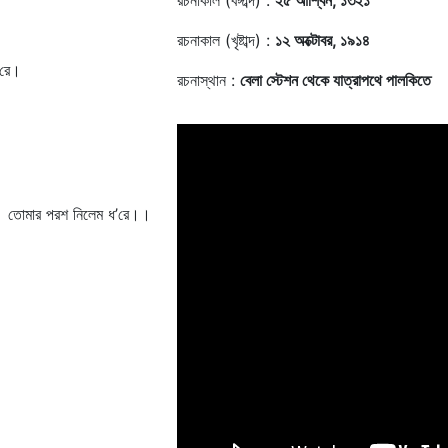
রচনাকাল (বঙ্গাব্দ) :
২৫ আশ্বিন, ১৩২১
রচনাকাল (খৃষ্টাব্দ) :
১২ অক্টোবর, ১৯১৪
ে।
রচনাস্থান :
বেলা স্টেশন থেকে যাত্রাপথে পালকিতে
লেম ধ’রে।।