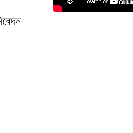
িবেদন