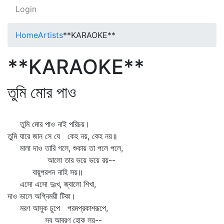
Login
Home
Artists
**KARAOKE**
**KARAOKE**
তুমি মোর পাও
তুমি মোর পাও নাই পরিচয়।
তুমি যারে জান সে যে কেহ নয়, কেহ নয়॥
মালা দাও তারি গলে, শুকায় তা পলে পলে,
আলো তার ভয়ে ভয়ে রয়--
বায়ুপরশন নাহি সয়॥
এসো এসো দুঃখ, জ্বালো শিখা,
দাও ভালে অগ্নিময়ী টিকা।
মরণ আসুক চুপে পরমপ্রকাশরূপে,
সব আবরণ হোক লয়--