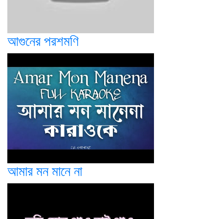
আগুনের পরশমণি
আমার মন মানে না