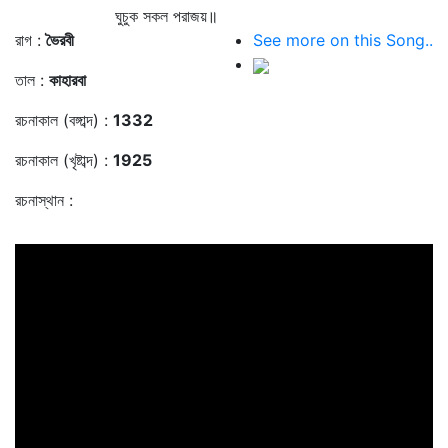
ঘুচুক সকল পরাজয়॥
রাগ :
ভৈরবী
See more on this Song..
তাল :
কাহারবা
রচনাকাল (বঙ্গাব্দ) :
1332
রচনাকাল (খৃষ্টাব্দ) :
1925
রচনাস্থান :