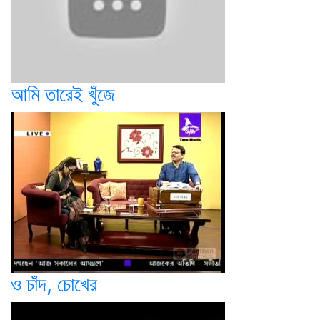
আমি তারেই খুঁজে
ও চাঁদ, চোখের