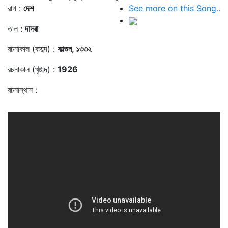
রাগ :
দেশ
See more on this Song..
তাল :
দাদরা
রচনাকাল (বঙ্গাব্দ) :
ফাল্গুন, ১৩৩২
রচনাকাল (খৃষ্টাব্দ) :
1926
রচনাস্থান :