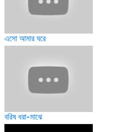
এসো আমার ঘরে
বরিষ ধরা-মাঝে