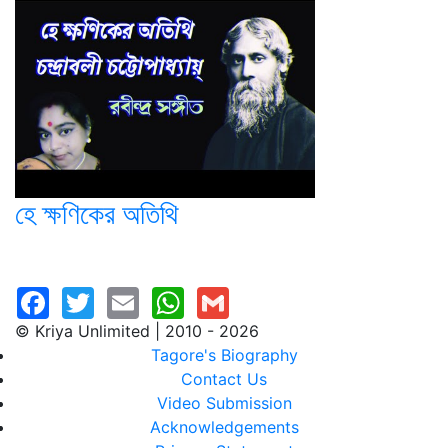
হে ক্ষণিকের অতিথি
© Kriya Unlimited | 2010 - 2026
Tagore's Biography
Contact Us
Video Submission
Acknowledgements