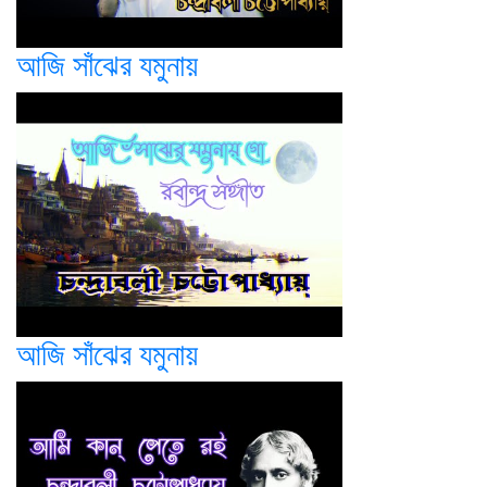
আজি সাঁঝের যমুনায়
আজি সাঁঝের যমুনায়