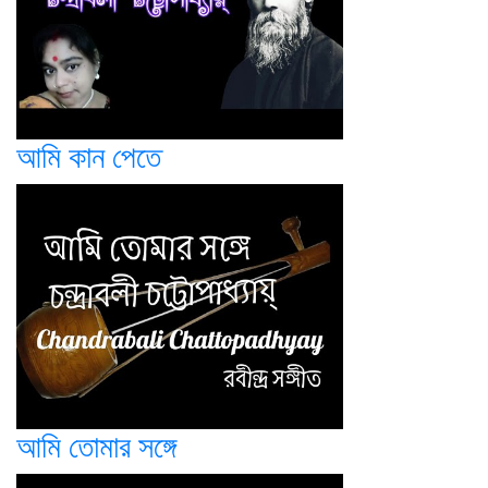
আমি কান পেতে
আমি তোমার সঙ্গে