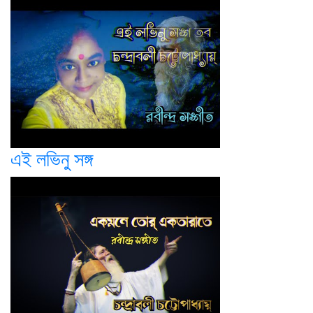
এই লভিনু সঙ্গ