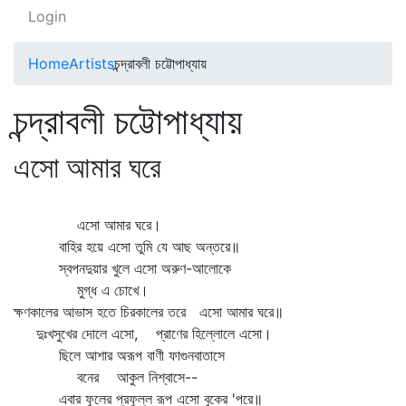
Login
Home
Artists
চন্দ্রাবলী চট্টোপাধ্যায়
চন্দ্রাবলী চট্টোপাধ্যায়
এসো আমার ঘরে
এসো আমার ঘরে।
বাহির হয়ে এসো তুমি যে আছ অন্তরে॥
স্বপনদুয়ার খুলে এসো অরুণ-আলোকে
মুগ্ধ এ চোখে।
ক্ষণকালের আভাস হতে চিরকালের তরে এসো আমার ঘরে॥
দুঃখসুখের দোলে এসো, প্রাণের হিল্লোলে এসো।
ছিলে আশার অরূপ বাণী ফাগুনবাতাসে
বনের আকুল নিশ্বাসে--
এবার ফুলের প্রফুল্ল রূপ এসো বুকের 'পরে॥