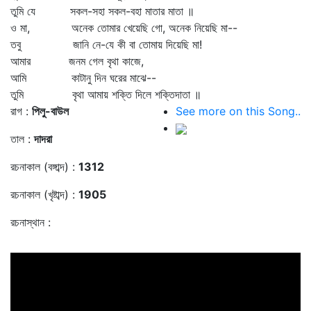
তুমি যে সকল-সহা সকল-বহা মাতার মাতা ॥
ও মা, অনেক তোমার খেয়েছি গো, অনেক নিয়েছি মা--
তবু জানি নে-যে কী বা তোমায় দিয়েছি মা!
আমার জনম গেল বৃথা কাজে,
আমি কাটানু দিন ঘরের মাঝে--
তুমি বৃথা আমায় শক্তি দিলে শক্তিদাতা ॥
রাগ :
পিলু-বাউল
See more on this Song..
তাল :
দাদরা
রচনাকাল (বঙ্গাব্দ) :
1312
রচনাকাল (খৃষ্টাব্দ) :
1905
রচনাস্থান :