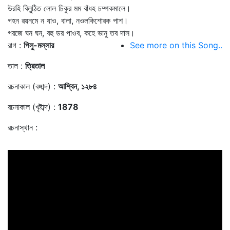
উরহি বিলুন্ঠিত লোল চিকুর মম বাঁধহ চম্পকমালে।
গহন রয়নমে ন যাও, বালা, নওলকিশোরক পাশ।
গরজে ঘন ঘন, বহু ডর পাওব, কহে ভানু তব দাস।
রাগ :
পিলু-মল্লার
See more on this Song..
তাল :
ত্রিতাল
রচনাকাল (বঙ্গাব্দ) :
আশ্বিন, ১২৮৪
রচনাকাল (খৃষ্টাব্দ) :
1878
রচনাস্থান :