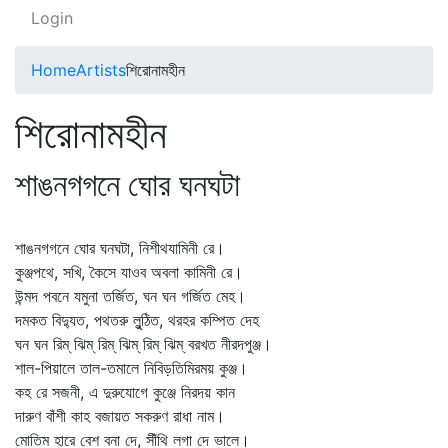
Login
Home
Artists
শিরোনামহীন
শিরোনামহীন
শাঙনগগনে ঘোর ঘনঘটা
শাঙনগগনে ঘোর ঘনঘটা, নিশীথযামিনী রে।
কুঞ্জপথে, সখি, কৈসে যাওব অবলা কামিনী রে।
উন্মদ পবনে যমুনা তর্জিত, ঘন ঘন গর্জিত মেহ।
দমকত বিদ্যুত, পথতরু লুন্ঠিত, থরহর কম্পিত দেহ
ঘন ঘন রিম্‌ ঝিম্‌ রিম্‌ ঝিম্‌ রিম্‌ ঝিম্‌ বরখত নীরদপুঞ্জ।
শাল-পিয়ালে তাল-তমালে নিবিড়তিমিরময় কুঞ্জ।
কহ রে সজনী, এ দুরুযোগে কুঞ্জে নিরদয় কান
দারুণ বাঁশী কাহ বজায়ত সকরুণ রাধা নাম।
মোতিম হারে বেশ বনা দে, সীঁথি লগা দে ভালে।