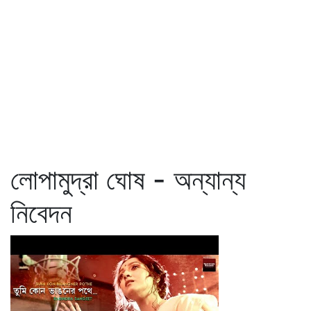
লোপামুদ্রা ঘোষ - অন্যান্য
নিবেদন