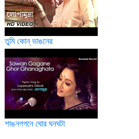
তুমি কোন্ ভাঙনের
শাঙনগগনে ঘোর ঘনঘটা