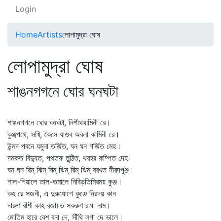
Login
Home
Artists
লোপামুদ্রা ঘোষ
লোপামুদ্রা ঘোষ
শাঙনগগনে ঘোর ঘনঘটা
শাঙনগগনে ঘোর ঘনঘটা, নিশীথযামিনী রে।
কুঞ্জপথে, সখি, কৈসে যাওব অবলা কামিনী রে।
উন্মদ পবনে যমুনা তর্জিত, ঘন ঘন গর্জিত মেহ।
দমকত বিদ্যুত, পথতরু লুন্ঠিত, থরহর কম্পিত দেহ
ঘন ঘন রিম্‌ ঝিম্‌ রিম্‌ ঝিম্‌ রিম্‌ ঝিম্‌ বরখত নীরদপুঞ্জ।
শাল-পিয়ালে তাল-তমালে নিবিড়তিমিরময় কুঞ্জ।
কহ রে সজনী, এ দুরুযোগে কুঞ্জে নিরদয় কান
দারুণ বাঁশী কাহ বজায়ত সকরুণ রাধা নাম।
মোতিম হারে বেশ বনা দে, সীঁথি লগা দে ভালে।