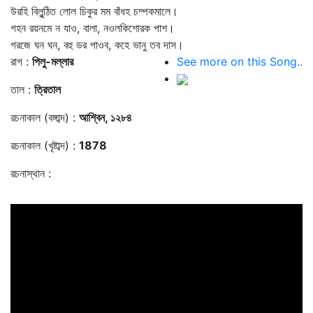
উরহি বিলুন্ঠিত লোল চিকুর মম বাঁধহ চম্পকমালে।
গহন রয়নমে ন যাও, বালা, নওলকিশোরক পাশ।
গরজে ঘন ঘন, বহু ডর পাওব, কহে ভানু তব দাস।
রাগ :
পিলু-মল্লার
See more on this Song..
তাল :
ত্রিতাল
রচনাকাল (বঙ্গাব্দ) :
আশ্বিন, ১২৮৪
রচনাকাল (খৃষ্টাব্দ) :
1878
রচনাস্থান :