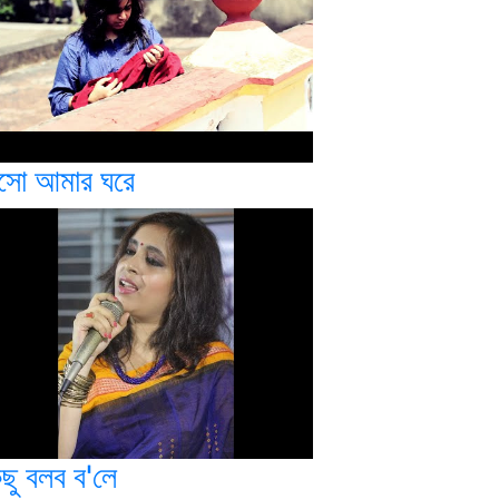
সো আমার ঘরে
িছু বলব ব'লে