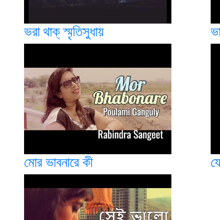
ভরা থাক্ স্মৃতিসুধায়
ভ
মোর ভাবনারে কী
য