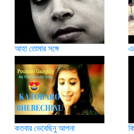
আহা তোমার সঙ্গে
এ
কতবার ভেবেছিনু আপনা
ক