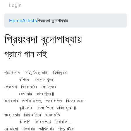
Login
Home
Artists
প্রিয়ংবদা বন্দোপাধ্যায়
প্রিয়ংবদা বন্দোপাধ্যায়
প্রাণে গান নাই
প্রাণে গান নাই, মিছে তাই ফিরিনু যে
বাঁশিতে সে গান খুঁজে।
প্রেমেরে বিদায় ক'রে দেশান্তরে
বেলা যায় কারে পূজে॥
বনে তোর লাগাস আগুন, তবে ফাগুন কিসের তরে--
বৃথা তোর ভস্ম-'পরে মরিস যুঝে ॥
ওরে, তোর নিবিয়ে দিয়ে ঘরের বাতি
কী লাগি ফিরিস পথে দিবারাতি--
যে আলো শতধারায় আঁখিতারায় পড়ে ঝ'রে