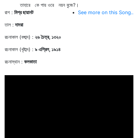
তাহারে কে পায় ওরে নয়ন বুজে?।
রাগ :
মিশ্র ছায়ানট
See more on this Song..
তাল :
দাদরা
রচনাকাল (বঙ্গাব্দ) :
২৬ চৈত্র, ১৩২০
রচনাকাল (খৃষ্টাব্দ) :
৯ এপ্রিল, ১৯১৪
রচনাস্থান :
কলকাতা