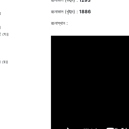
রচনাকাল (বঙ্গাব্দ) :
1293
রচনাকাল (খৃষ্টাব্দ) :
1886
ে
রচনাস্থান :
।
ই যে॥
য় রে॥