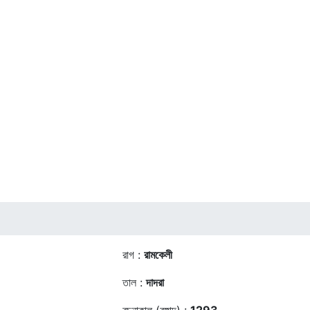
রাগ :
রামকেলী
তাল :
দাদরা