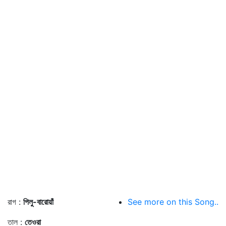
রাগ :
পিলু-বারোয়াঁ
See more on this Song..
তাল :
তেওরা