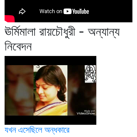
ঊর্মিমালা রায়চৌধুরী - অন্যান্য
নিবেদন
যখন এসেছিলে অন্ধকারে