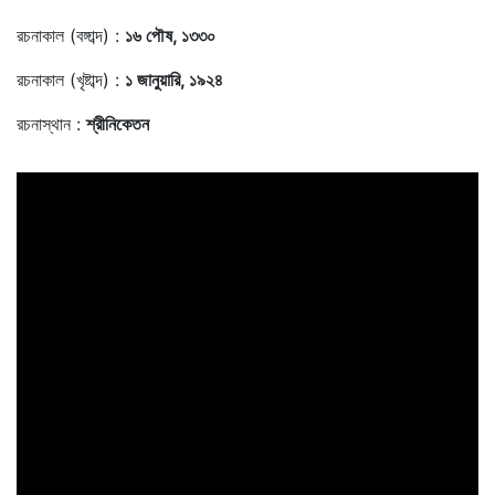
রচনাকাল (বঙ্গাব্দ) :
১৬ পৌষ, ১৩৩০
রচনাকাল (খৃষ্টাব্দ) :
১ জানুয়ারি, ১৯২৪
রচনাস্থান :
শ্রীনিকেতন