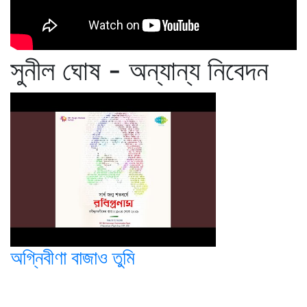
সুনীল ঘোষ - অন্যান্য নিবেদন
অগ্নিবীণা বাজাও তুমি