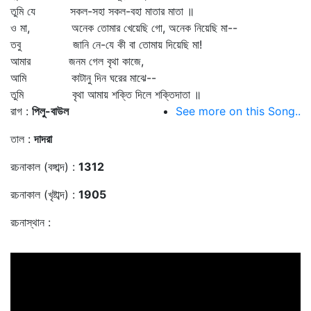
তুমি যে সকল-সহা সকল-বহা মাতার মাতা ॥
ও মা, অনেক তোমার খেয়েছি গো, অনেক নিয়েছি মা--
তবু জানি নে-যে কী বা তোমায় দিয়েছি মা!
আমার জনম গেল বৃথা কাজে,
আমি কাটানু দিন ঘরের মাঝে--
তুমি বৃথা আমায় শক্তি দিলে শক্তিদাতা ॥
রাগ :
পিলু-বাউল
See more on this Song..
তাল :
দাদরা
রচনাকাল (বঙ্গাব্দ) :
1312
রচনাকাল (খৃষ্টাব্দ) :
1905
রচনাস্থান :