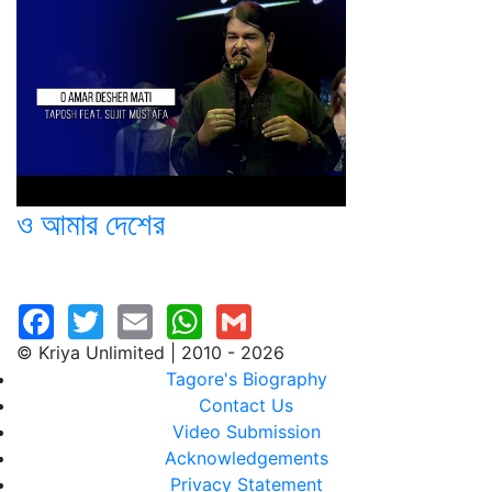
ও আমার দেশের
© Kriya Unlimited | 2010 - 2026
Tagore's Biography
Contact Us
Video Submission
Acknowledgements
Privacy Statement