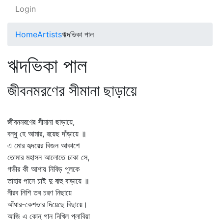
Login
Home
Artists
ঋদভিকা পাল
ঋদভিকা পাল
জীবনমরণের সীমানা ছাড়ায়ে
জীবনমরণের সীমানা ছাড়ায়ে,
বন্ধু হে আমার, রয়েছ দাঁড়ায়ে ॥
এ মোর হৃদয়ের বিজন আকাশে
তোমার মহাসন আলোতে ঢাকা সে,
গভীর কী আশায় নিবিড় পুলকে
তাহার পানে চাই দু বাহু বাড়ায়ে ॥
নীরব নিশি তব চরণ নিছায়ে
আঁধার-কেশভার দিয়েছে বিছায়ে।
আজি এ কোন্‌ গান নিখিল প্লাবিয়া