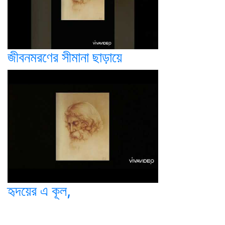
জীবনমরণের সীমানা ছাড়ায়ে
হৃদয়ের এ কূল,