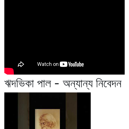
ঋদভিকা পাল - অন্যান্য নিবেদন