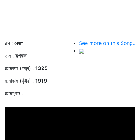
রাগ :
বেহাগ
See more on this Song..
তাল :
রূপকড়া
রচনাকাল (বঙ্গাব্দ) :
1325
রচনাকাল (খৃষ্টাব্দ) :
1919
রচনাস্থান :