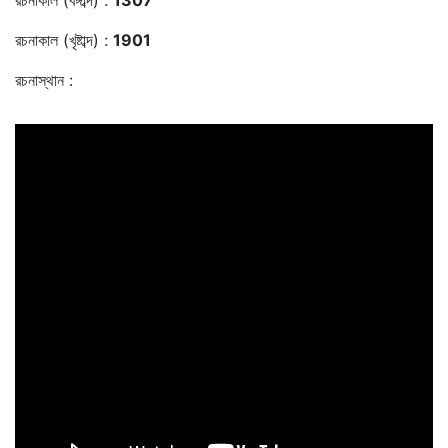
রচনাকাল (বঙ্গাব্দ) :
1307
রচনাকাল (খৃষ্টাব্দ) :
1901
রচনাস্থান :