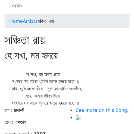
Login
Home
Artists
সঞ্চিতা রায়
সঞ্চিতা রায়
হে সখা, মম হৃদয়ে
হে সখা, মম হৃদয়ে রহো।
সংসারে সব কাজে ধ্যানে জ্ঞানে হৃদয়ে রহো ॥
নাথ, তুমি এসো ধীরে সুখ-দুখ-হাসি-নয়ননীরে,
লহো আমার জীবন ঘিরে--
সংসারে সব কাজে ধ্যানে জ্ঞানে হৃদয়ে রহো ॥
রাগ :
ছায়ানট
See more on this Song..
তাল :
একতাল