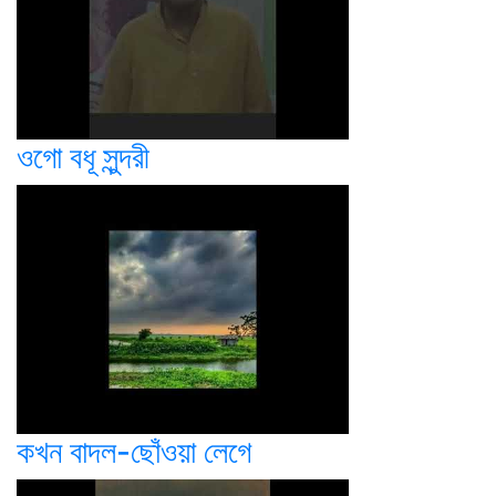
ওগো বধূ সুন্দরী
কখন বাদল-ছোঁওয়া লেগে