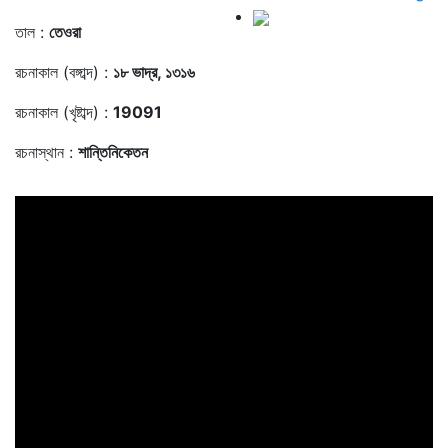
তাল :
তেওরা
রচনাকাল (বঙ্গাব্দ) :
১৮ ভাদ্র, ১৩১৬
রচনাকাল (খৃষ্টাব্দ) :
19091
রচনাস্থান :
শান্তিনিকেতন