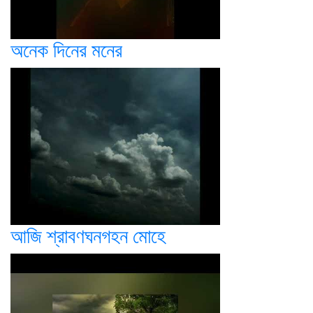
অনেক দিনের মনের
আজি শ্রাবণঘনগহন মোহে