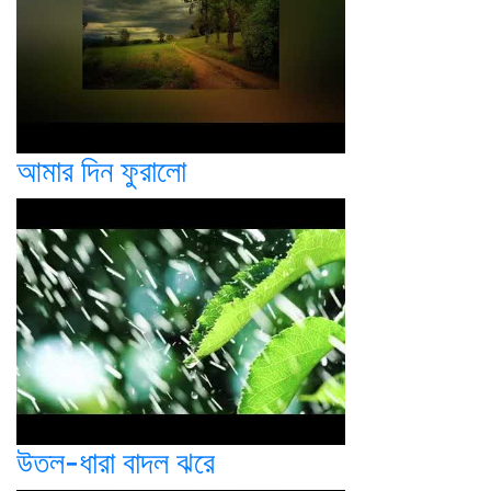
আমার দিন ফুরালো
উতল-ধারা বাদল ঝরে