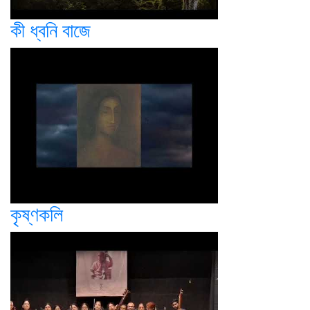
কী ধ্বনি বাজে
কৃষ্ণকলি