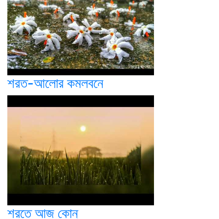
শরত-আলোর কমলবনে
শরতে আজ কোন্