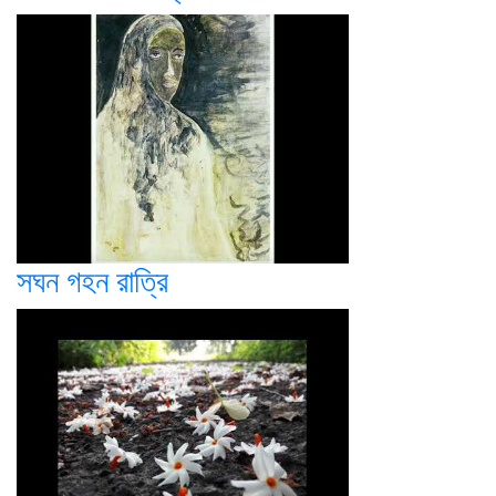
সঘন গহন রাত্রি