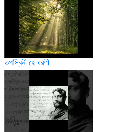
তপস্বিনী হে ধরণী