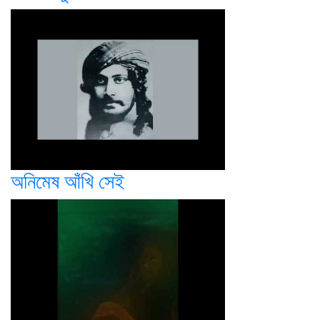
অনিমেষ আঁখি সেই