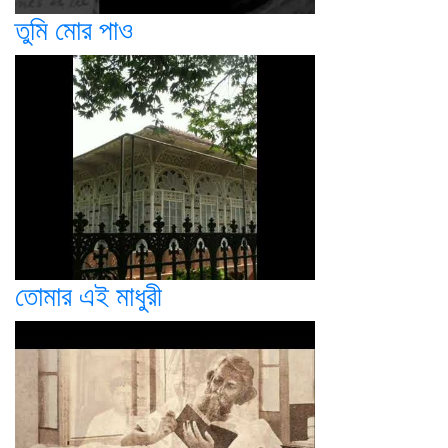
তুমি মোর পাও
তোমার এই মাধুরী