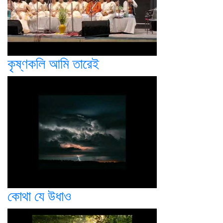
কৃষ্ণকলি আমি তারেই
কোথা যে উধাও