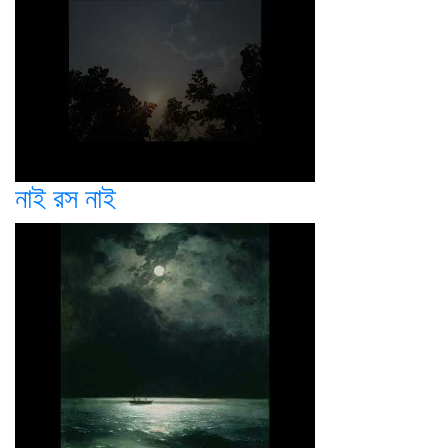
নাই রস নাই