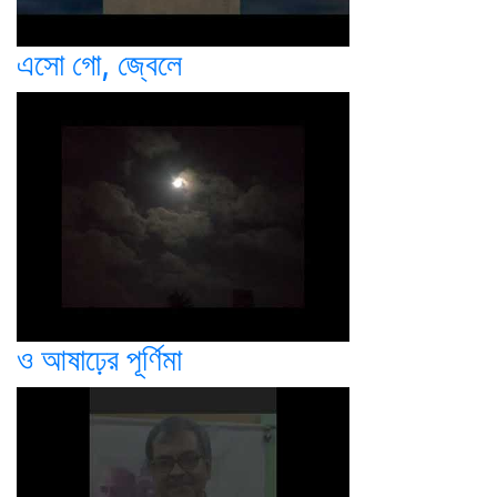
এসো গো, জ্বেলে
ও আষাঢ়ের পূর্ণিমা