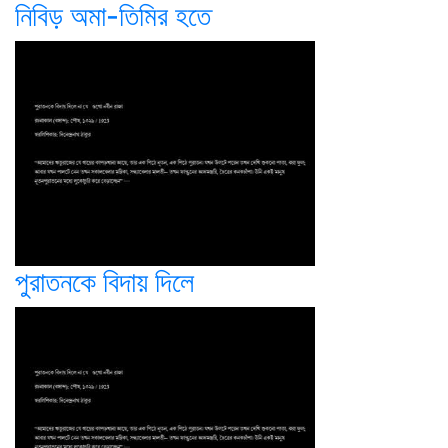
নিবিড় অমা-তিমির হতে
পুরাতনকে বিদায় দিলে