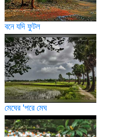
বনে যদি ফুটল
মেঘের 'পরে মেঘ