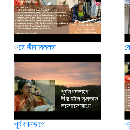
ওহে জীবনবল্লভ
ক
পূর্বগগনভাগে
প্