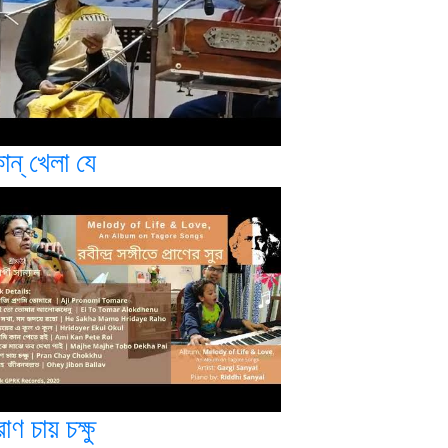
োন্ খেলা যে
রাণ চায় চক্ষু