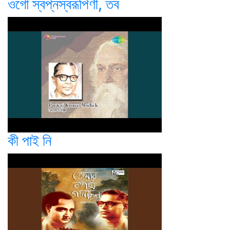
ওগো স্বপ্নস্বরূপিণী, তব
কী পাই নি