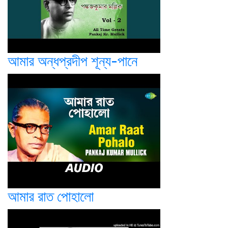
আমার অন্ধপ্রদীপ শূন্য-পানে
আমার রাত পোহালো