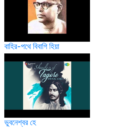
বাহির-পথে বিবাগি হিয়া
ভুবনেশ্বর হে