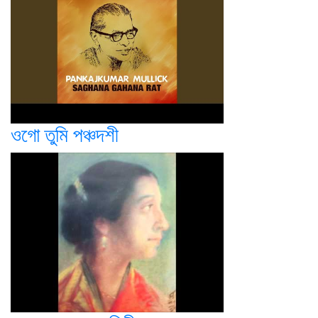
ওগো তুমি পঞ্চদশী