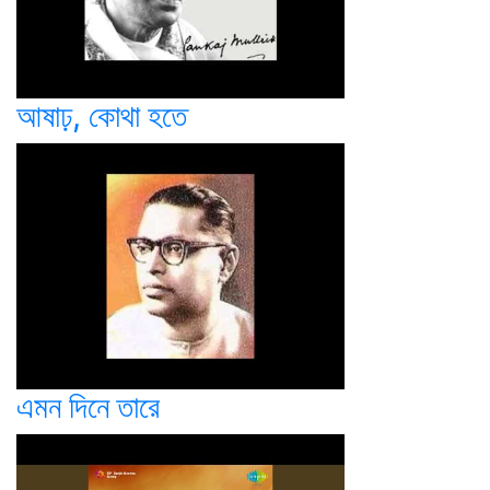
আষাঢ়, কোথা হতে
এমন দিনে তারে