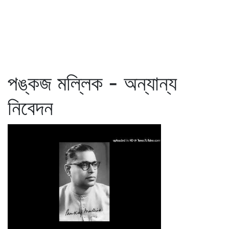
পঙ্কজ মল্লিক - অন্যান্য
নিবেদন