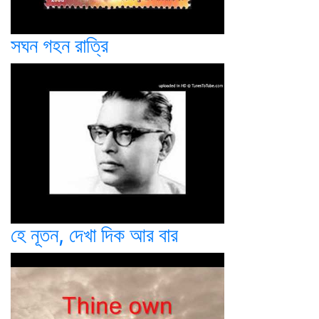
সঘন গহন রাত্রি
হে নূতন, দেখা দিক আর বার