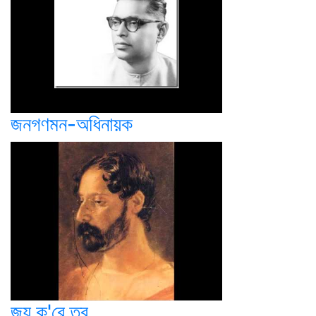
জনগণমন-অধিনায়ক
জয় ক'রে তবু