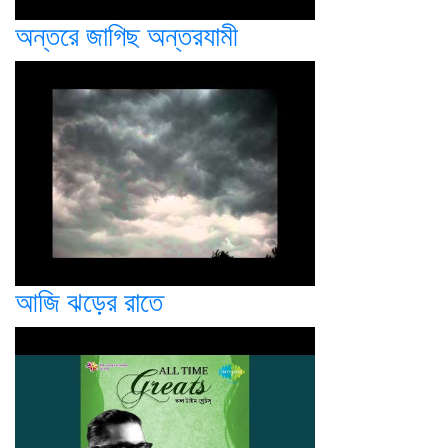
অন্তরে জাগিছ অন্তরযামী
আজি ঝড়ের রাতে