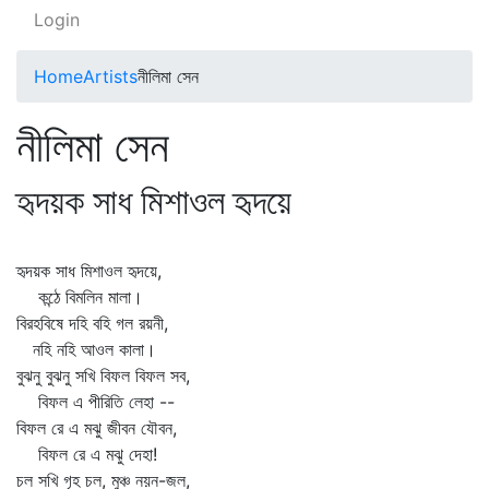
Login
Home
Artists
নীলিমা সেন
নীলিমা সেন
হৃদয়ক সাধ মিশাওল হৃদয়ে
হৃদয়ক সাধ মিশাওল হৃদয়ে,
কন্ঠে বিমলিন মালা।
বিরহবিষে দহি বহি গল রয়নী,
নহি নহি আওল কালা।
বুঝনু বুঝনু সখি বিফল বিফল সব,
বিফল এ পীরিতি লেহা --
বিফল রে এ মঝু জীবন যৌবন,
বিফল রে এ মঝু দেহা!
চল সখি গৃহ চল, মুঞ্চ নয়ন-জল,