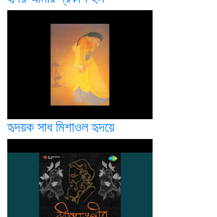
হৃদয়ক সাধ মিশাওল হৃদয়ে