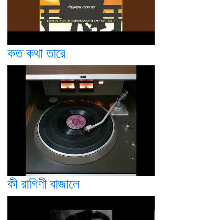
কত কথা তারে
কী রাগিণী বাজালে