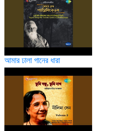
আমার ঢালা গানের ধারা