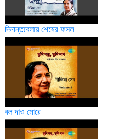
দিনান্তবেলায় শেষের ফসল
বল দাও মোরে