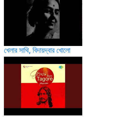
খেলার সাথি, বিদায়দ্বার খোলো