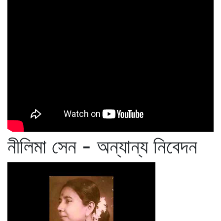
নীলিমা সেন - অন্যান্য নিবেদন