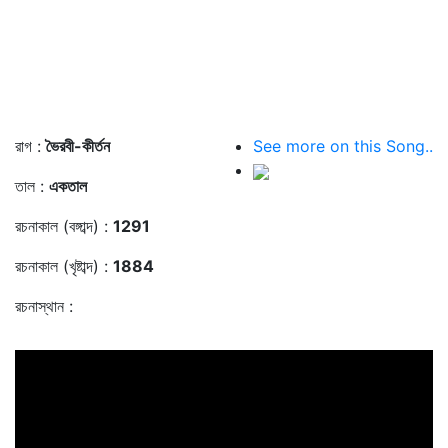
রাগ :
ভৈরবী-কীর্তন
See more on this Song..
তাল :
একতাল
রচনাকাল (বঙ্গাব্দ) :
1291
রচনাকাল (খৃষ্টাব্দ) :
1884
রচনাস্থান :