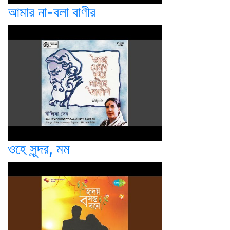
আমার না-বলা বাণীর
ওহে সুন্দর, মম