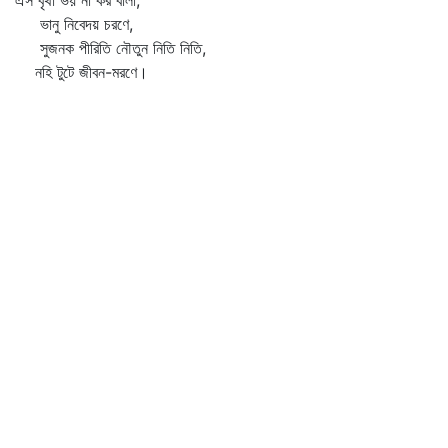
ঐস বৃথা ভয় না কর বালা,
ভানু নিবেদয় চরণে,
সুজনক পীরিতি নৌতুন নিতি নিতি,
নহি টুটে জীবন-মরণে।