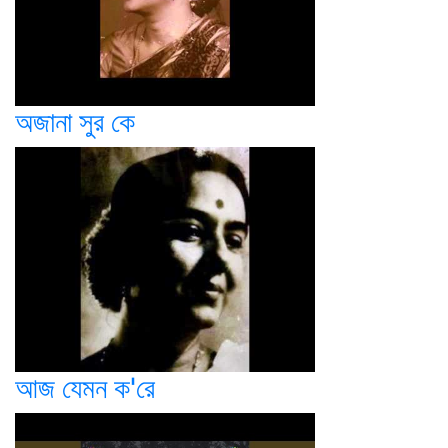
অজানা সুর কে
আজ যেমন ক'রে