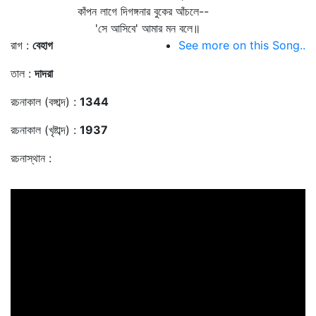
কাঁপন লাগে দিগঙ্গনার বুকের আঁচলে--
'সে আসিবে' আমার মন বলে॥
রাগ :
বেহাগ
See more on this Song..
তাল :
দাদরা
রচনাকাল (বঙ্গাব্দ) :
1344
রচনাকাল (খৃষ্টাব্দ) :
1937
রচনাস্থান :